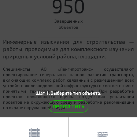
950
Завершенных
объектов
Инженерные изыскания для строительства —
работы, проводимые для комплексного изучения
природных условий района, площадки.
Специалисты АО «Ленгипротранс» осуществляют
проектирование генеральных планов развития транспорта,
включающих комплекс работ, связанный с размещением всех
устройств железнодорожной инфраструктуры в соответствии с
принятыми технологическими решениями. При разработке
Шаг 1.Выберите тип объекта:
проектов производится оценка воздействия реализации
проектов на окружающую среду и разработка рекомендаций
ПРОПУСТИТЬ
по охране окружающей среды.