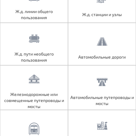
Ж.д. линии общего
Ж.д. линии общего
Ж.д. станции и узлы
Ж.д. станции и узлы
пользования
пользования
Ж.д. пути необщего
Ж.д. пути необщего
Автомобильные дороги
Автомобильные дороги
пользования
пользования
Железнодорожные или
Железнодорожные или
Автомобильные путепроводы и
Автомобильные путепроводы и
совмещенные путепроводы и
совмещенные путепроводы и
мосты
мосты
мосты
мосты