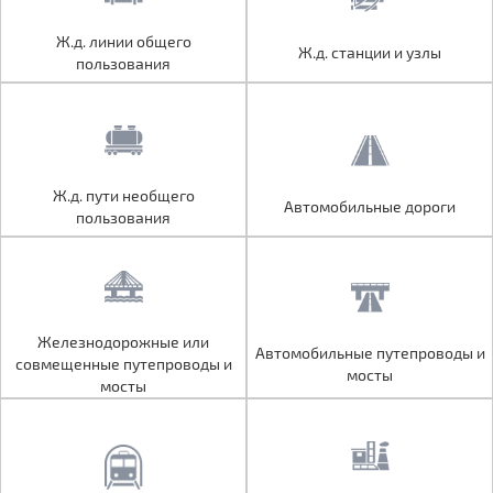
Ж.д. линии общего
Ж.д. линии общего
Ж.д. станции и узлы
Ж.д. станции и узлы
пользования
пользования
Ж.д. пути необщего
Ж.д. пути необщего
Автомобильные дороги
Автомобильные дороги
пользования
пользования
Железнодорожные или
Железнодорожные или
Автомобильные путепроводы и
Автомобильные путепроводы и
совмещенные путепроводы и
совмещенные путепроводы и
мосты
мосты
мосты
мосты