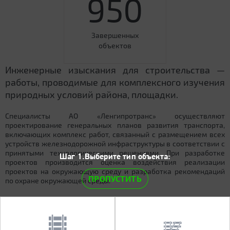
950
Завершенных
объектов
Инженерные изыскания для строительства —
работы, проводимые для комплексного изучения
природных условий района, площадки.
Специалисты АО «Ленгипротранс» осуществляют
проектирование генеральных планов развития транспорта,
включающих комплекс работ, связанный с размещением всех
устройств железнодорожной инфраструктуры в соответствии с
принятыми технологическими решениями. При разработке
Шаг 1.Выберите тип объекта:
проектов производится оценка воздействия реализации
проектов на окружающую среду и разработка рекомендаций
ПРОПУСТИТЬ
по охране окружающей среды.