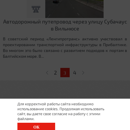
Автодорожный путепровод через улицу Субачаус
в Вильнюсе
В советский период «Ленгипротранс» активно участвовал в
проектировании транспортной инфраструктуры в Прибалтике.
Во многом это было связано с развитием подходов к портам в
Балтийском море. В...
Страницы
2
4
3
Для корректной работы сайта необходимо
использование cookies. Продолжая использовать
сайт, вы даете свое согласие на работу с этими
файлами.
ОК