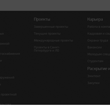
Проекты
Карьера
Завершенные проекты
Работа в комп
ных
Текущие проекты
Кадровая и со
Международные проекты
Охрана труда
рожной
Проекты в Санкт-
Вакансии
Петербурге и ЛО
ргоснабжения
Молодым спец
 и
Студентам
Раскрытие 
Эмитент
ооружений
Закупки
х
е проектной
ельства,
т по сносу