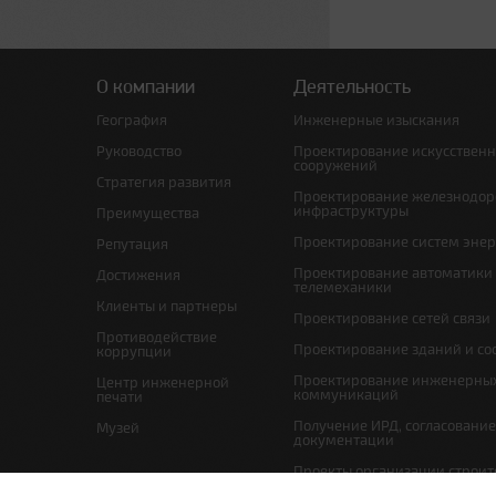
О компании
Деятельность
География
Инженерные изыскания
Руководство
Проектирование искусствен
сооружений
Стратегия развития
Проектирование железнодо
инфраструктуры
Преимущества
Проектирование систем эне
Репутация
Проектирование автоматики
Достижения
телемеханики
Клиенты и партнеры
Проектирование сетей связи
Противодействие
Проектирование зданий и с
коррупции
Проектирование инженерны
Центр инженерной
коммуникаций
печати
Получение ИРД, согласовани
Музей
документации
Проекты организации строит
проекты по организации рабо