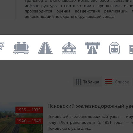
транспорта, включающих комплекс работ, связанн
инфраструктуры в соответствии с принятыми техн
производится оценка воздействия реализации
рекомендаций по охране окружающей среды.
Таблица
Список
Псковский железнодорожный уз
1935 — 1939
Псковский железнодорожный узел — круп
1940 — 1949
году «Лентранспроект» (с 1951 года — 
Псковского узла для...