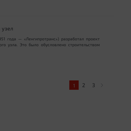
 узел
951 года — «Ленгипротранс») разработал проект
го узла. Это было обусловлено строительством
2
3
1