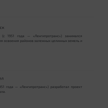
ск
 (с 1951 года — «Ленгипротранс») занимался
ля освоения районов залежных целинных земель и
ел
951 года — «Ленгипротранс») разработал проект
зла.