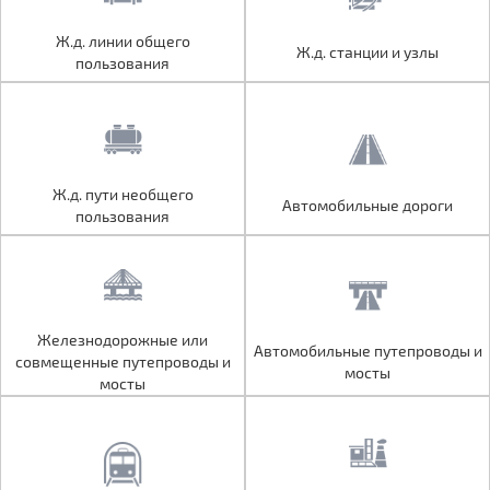
Ж.д. линии общего
Ж.д. линии общего
Ж.д. станции и узлы
Ж.д. станции и узлы
пользования
пользования
Ж.д. пути необщего
Ж.д. пути необщего
Автомобильные дороги
Автомобильные дороги
пользования
пользования
Железнодорожные или
Железнодорожные или
Автомобильные путепроводы и
Автомобильные путепроводы и
совмещенные путепроводы и
совмещенные путепроводы и
мосты
мосты
мосты
мосты