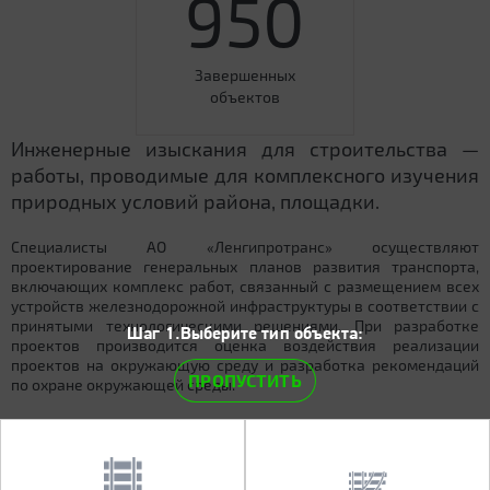
950
Завершенных
объектов
Инженерные изыскания для строительства —
работы, проводимые для комплексного изучения
природных условий района, площадки.
Специалисты АО «Ленгипротранс» осуществляют
проектирование генеральных планов развития транспорта,
включающих комплекс работ, связанный с размещением всех
устройств железнодорожной инфраструктуры в соответствии с
принятыми технологическими решениями. При разработке
Шаг 1.Выберите тип объекта:
проектов производится оценка воздействия реализации
проектов на окружающую среду и разработка рекомендаций
ПРОПУСТИТЬ
по охране окружающей среды.