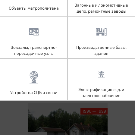
Объекты метрополитена
Вагонные и локомотивные
Вагонные и локомотивные
Объекты метрополитена
депо, ремонтные заводы
депо, ремонтные заводы
Вокзалы, транспортно-
Производственные базы,
Вокзалы, транспортно-
Производственные базы,
пересадочные узлы
здания
пересадочные узлы
здания
Устройства СЦБ и связи
Электрификация ж.д. и
Электрификация ж.д. и
Устройства СЦБ и связи
электроснабжение
электроснабжение
1990 — 1999