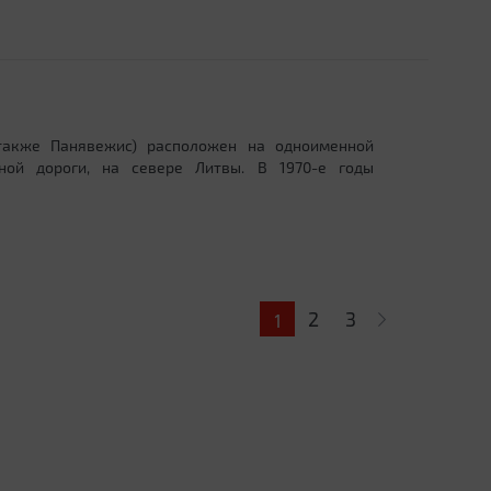
также Панявежис) расположен на одноименной
ной дороги, на севере Литвы. В 1970-е годы
2
3
1