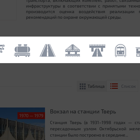
транспорта, включающих комплекс работ, связанн
инфраструктуры в соответствии с принятыми техн
производится оценка воздействия реализации
рекомендаций по охране окружающей среды.
Таблица
Список
Вокзал на станции Тверь
1970 — 1979
Станция Тверь (в 1931–1998 годах — ст
пересадочным узлом Октябрьской желе
станции было построено в середине...