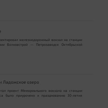
е
роектировал железнодорожный вокзал на станции
нии Волховстрой — Петрозаводск Октябрьской
и Ладожское озеро
отал проект Мемориального вокзала на станции
са было приурочено к празднованию 30-летия