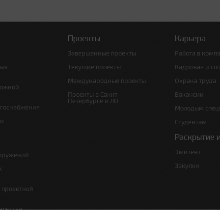
Проекты
Карьера
Завершенные проекты
Работа в комп
ных
Текущие проекты
Кадровая и со
Международные проекты
Охрана труда
рожной
Проекты в Санкт-
Вакансии
Петербурге и ЛО
ргоснабжения
Молодым спец
 и
Студентам
Раскрытие 
Эмитент
ооружений
Закупки
х
е проектной
ельства,
т по сносу