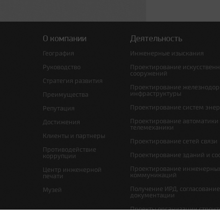
О компании
Деятельность
География
Инженерные изыскания
Руководство
Проектирование искусствен
сооружений
Стратегия развития
Проектирование железнодо
инфраструктуры
Преимущества
Проектирование систем эне
Репутация
Проектирование автоматики
Достижения
телемеханики
Клиенты и партнеры
Проектирование сетей связи
Противодействие
Проектирование зданий и с
коррупции
Проектирование инженерны
Центр инженерной
коммуникаций
печати
Получение ИРД, согласовани
Музей
документации
Проекты организации строит
проекты по организации рабо