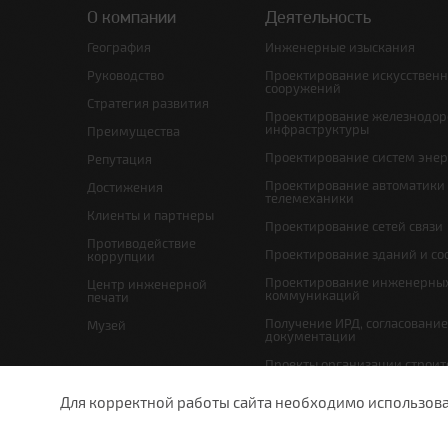
О компании
Деятельность
География
Инженерные изыскания
Руководство
Проектирование искусствен
сооружений
Стратегия развития
Проектирование железнодо
инфраструктуры
Преимущества
Проектирование систем эне
Репутация
Проектирование автоматики
Достижения
телемеханики
Клиенты и партнеры
Проектирование сетей связи
Противодействие
Проектирование зданий и с
коррупции
Проектирование инженерны
Центр инженерной
коммуникаций
печати
Получение ИРД, согласовани
Музей
документации
Проекты организации строит
проекты по организации рабо
(демонтажу)
Для корректной работы сайта необходимо использовани
Мероприятия по охране окр
undefined
Схема планировочной орган