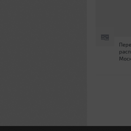
Пере
расп
Мос