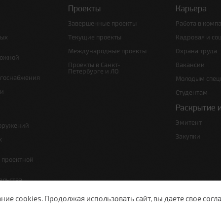
Проекты
Карьера
Завершенные проекты
Работа в комп
ных
Текущие проекты
Кадровая и со
Международные проекты
Охрана труда
рожной
Проекты в Санкт-
Вакансии
Петербурге и ЛО
ргоснабжения
Молодым спец
 и
Студентам
Раскрытие 
Эмитент
ооружений
Закупки
х
е проектной
ельства,
т по сносу
е cookies. Продолжая использовать сайт, вы даете свое согла
ужающей среды
изации