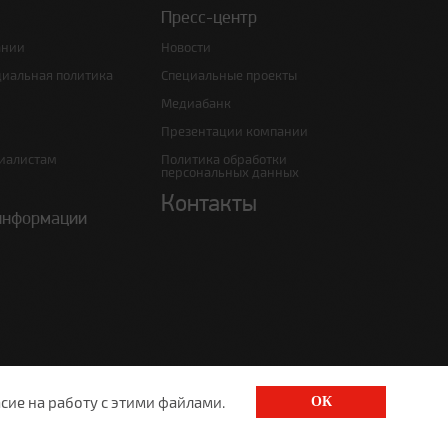
Пресс-центр
ании
Новости
циальная политика
Специальные проекты
Медиабанк
Презентации компании
иалистам
Политика обработки
персональных данных
Контакты
информации
сие на работу с этими файлами.
ОК