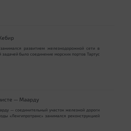
Кебир
 занимался развитием железнодорожной сети в
й задачей было соединение морских портов Тартус
мисте — Маарду
рду — соединительный участок железной дороги
годы «Ленгипротранс» занимался реконструкцией