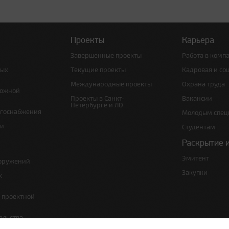
Проекты
Карьера
Завершенные проекты
Работа в комп
ных
Текущие проекты
Кадровая и со
Международные проекты
Охрана труда
рожной
Проекты в Санкт-
Вакансии
Петербурге и ЛО
ргоснабжения
Молодым спец
 и
Студентам
Раскрытие 
Эмитент
ооружений
Закупки
х
е проектной
ельства,
т по сносу