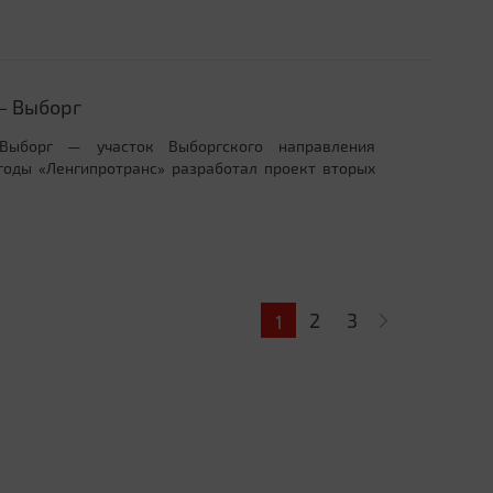
— Выборг
ыборг — участок Выборгского направления
годы «Ленгипротранс» разработал проект вторых
2
3
1