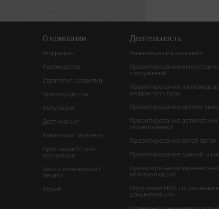
О компании
Деятельность
География
Инженерные изыскания
Руководство
Проектирование искусствен
сооружений
Стратегия развития
Проектирование железнодо
инфраструктуры
Преимущества
Проектирование систем эне
Репутация
Проектирование автоматики
Достижения
телемеханики
Клиенты и партнеры
Проектирование сетей связи
Противодействие
Проектирование зданий и с
коррупции
Проектирование инженерны
Центр инженерной
коммуникаций
печати
Получение ИРД, согласовани
Музей
документации
Проекты организации строит
проекты по организации рабо