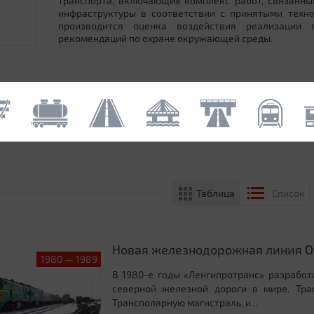
транспорта, включающих комплекс работ, связанн
инфраструктуры в соответствии с принятыми техн
производится оценка воздействия реализации
рекомендаций по охране окружающей среды.
Таблица
Список
Новая железнодорожная линия О
1980 — 1989
В 1980-е годы «Ленгипротранс» разрабо
северной железной дороги в мире. Тра
Трансполярную магистраль, и...