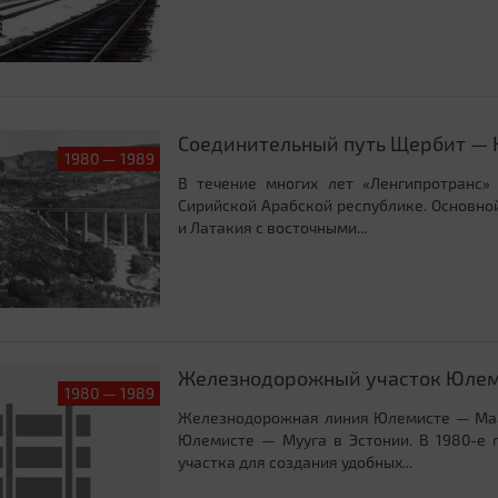
Соединительный путь Щербит — 
1980 — 1989
В течение многих лет «Ленгипротранс»
Сирийской Арабской республике. Основно
и Латакия с восточными...
Железнодорожный участок Юле
1980 — 1989
Железнодорожная линия Юлемисте — Маа
Юлемисте — Мууга в Эстонии. В 1980-е 
участка для создания удобных...