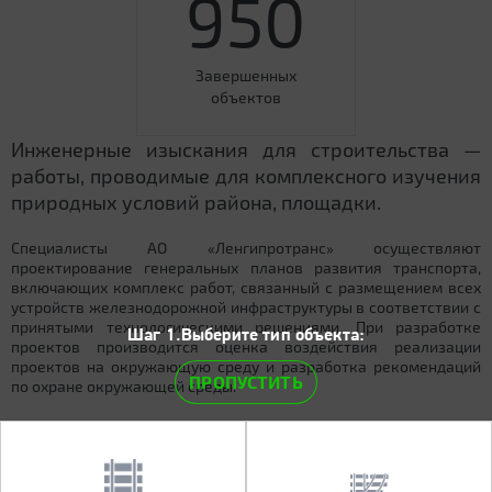
950
Завершенных
объектов
Инженерные изыскания для строительства —
работы, проводимые для комплексного изучения
природных условий района, площадки.
Специалисты АО «Ленгипротранс» осуществляют
проектирование генеральных планов развития транспорта,
включающих комплекс работ, связанный с размещением всех
устройств железнодорожной инфраструктуры в соответствии с
принятыми технологическими решениями. При разработке
Шаг 1.Выберите тип объекта:
проектов производится оценка воздействия реализации
проектов на окружающую среду и разработка рекомендаций
ПРОПУСТИТЬ
по охране окружающей среды.