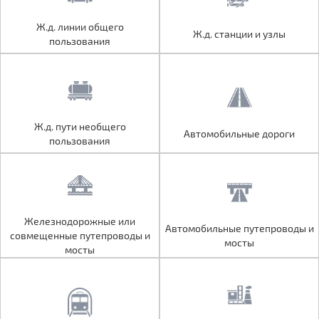
Ж.д. линии общего
Ж.д. линии общего
Ж.д. станции и узлы
Ж.д. станции и узлы
пользования
пользования
Ж.д. пути необщего
Ж.д. пути необщего
Автомобильные дороги
Автомобильные дороги
пользования
пользования
Железнодорожные или
Железнодорожные или
Автомобильные путепроводы и
Автомобильные путепроводы и
совмещенные путепроводы и
совмещенные путепроводы и
мосты
мосты
мосты
мосты