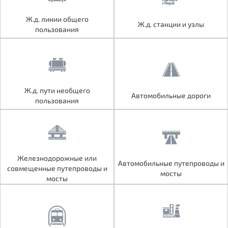
Ж.д. линии общего
Ж.д. линии общего
Ж.д. станции и узлы
Ж.д. станции и узлы
пользования
пользования
Ж.д. пути необщего
Ж.д. пути необщего
Автомобильные дороги
Автомобильные дороги
пользования
пользования
Железнодорожные или
Железнодорожные или
Автомобильные путепроводы и
Автомобильные путепроводы и
совмещенные путепроводы и
совмещенные путепроводы и
мосты
мосты
мосты
мосты