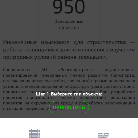
950
Завершенных
объектов
Инженерные изыскания для строительства —
работы, проводимые для комплексного изучения
природных условий района, площадки.
Специалисты АО «Ленгипротранс» осуществляют
проектирование генеральных планов развития транспорта,
включающих комплекс работ, связанный с размещением всех
устройств железнодорожной инфраструктуры в соответствии с
принятыми технологическими решениями. При разработке
Шаг 1.Выберите тип объекта:
проектов производится оценка воздействия реализации
проектов на окружающую среду и разработка рекомендаций
ПРОПУСТИТЬ
по охране окружающей среды.