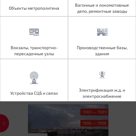
Объекты метрополитена
Вагонные и локомотивные
Вагонные и локомотивные
Объекты метрополитена
депо, ремонтные заводы
депо, ремонтные заводы
Вокзалы, транспортно-
Производственные базы,
Вокзалы, транспортно-
Производственные базы,
пересадочные узлы
здания
пересадочные узлы
здания
Устройства СЦБ и связи
Электрификация ж.д. и
Электрификация ж.д. и
Устройства СЦБ и связи
электроснабжение
электроснабжение
1980 — 1989
1990 — 1999