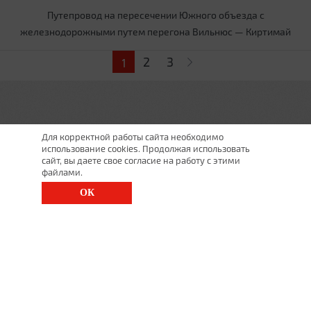
Путепровод на пересечении Южного объезда с
железнодорожными путем перегона Вильнюс — Киртимай
Страницы
2
3
1
Для корректной работы сайта необходимо
использование cookies. Продолжая использовать
сайт, вы даете свое согласие на работу с этими
файлами.
ОК
г. Санкт-Петербург, Московский просп., д. 143
8 (812) 200-1520
1520@lgt.ru
© 2026 Все права
защищены