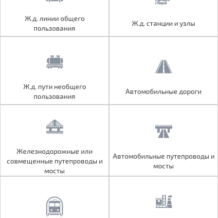
Ж.д. линии общего
Ж.д. линии общего
Ж.д. станции и узлы
Ж.д. станции и узлы
пользования
пользования
Ж.д. пути необщего
Ж.д. пути необщего
Автомобильные дороги
Автомобильные дороги
пользования
пользования
Железнодорожные или
Железнодорожные или
Автомобильные путепроводы и
Автомобильные путепроводы и
совмещенные путепроводы и
совмещенные путепроводы и
мосты
мосты
мосты
мосты