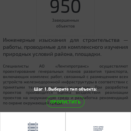
950
Завершенных
объектов
Инженерные изыскания для строительства —
работы, проводимые для комплексного изучения
природных условий района, площадки.
Специалисты АО «Ленгипротранс» осуществляют
проектирование генеральных планов развития транспорта,
включающих комплекс работ, связанный с размещением всех
устройств железнодорожной инфраструктуры в соответствии с
принятыми технологическими решениями. При разработке
Шаг 1.Выберите тип объекта:
проектов производится оценка воздействия реализации
проектов на окружающую среду и разработка рекомендаций
ПРОПУСТИТЬ
по охране окружающей среды.