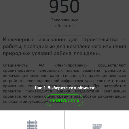
950
Завершенных
объектов
Инженерные изыскания для строительства —
работы, проводимые для комплексного изучения
природных условий района, площадки.
Специалисты АО «Ленгипротранс» осуществляют
проектирование генеральных планов развития транспорта,
включающих комплекс работ, связанный с размещением всех
устройств железнодорожной инфраструктуры в соответствии с
принятыми технологическими решениями. При разработке
Шаг 1.Выберите тип объекта:
проектов производится оценка воздействия реализации
проектов на окружающую среду и разработка рекомендаций
ПРОПУСТИТЬ
по охране окружающей среды.