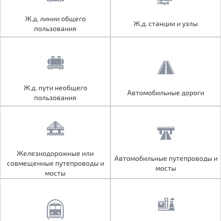
Ж.д. линии общего
Ж.д. линии общего
Ж.д. станции и узлы
Ж.д. станции и узлы
пользования
пользования
Ж.д. пути необщего
Ж.д. пути необщего
Автомобильные дороги
Автомобильные дороги
пользования
пользования
Железнодорожные или
Железнодорожные или
Автомобильные путепроводы и
Автомобильные путепроводы и
совмещенные путепроводы и
совмещенные путепроводы и
мосты
мосты
мосты
мосты