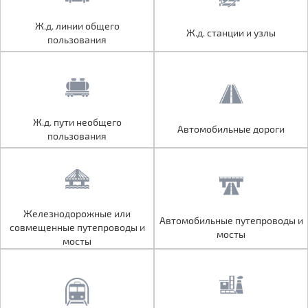
Ж.д. линии общего
Ж.д. линии общего
Ж.д. станции и узлы
Ж.д. станции и узлы
пользования
пользования
Ж.д. пути необщего
Ж.д. пути необщего
Автомобильные дороги
Автомобильные дороги
пользования
пользования
Железнодорожные или
Железнодорожные или
Автомобильные путепроводы и
Автомобильные путепроводы и
совмещенные путепроводы и
совмещенные путепроводы и
мосты
мосты
мосты
мосты