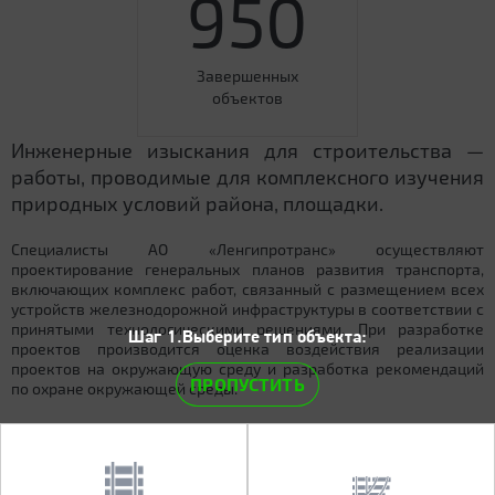
950
Завершенных
объектов
Инженерные изыскания для строительства —
работы, проводимые для комплексного изучения
природных условий района, площадки.
Специалисты АО «Ленгипротранс» осуществляют
проектирование генеральных планов развития транспорта,
включающих комплекс работ, связанный с размещением всех
устройств железнодорожной инфраструктуры в соответствии с
принятыми технологическими решениями. При разработке
Шаг 1.Выберите тип объекта:
проектов производится оценка воздействия реализации
проектов на окружающую среду и разработка рекомендаций
ПРОПУСТИТЬ
по охране окружающей среды.