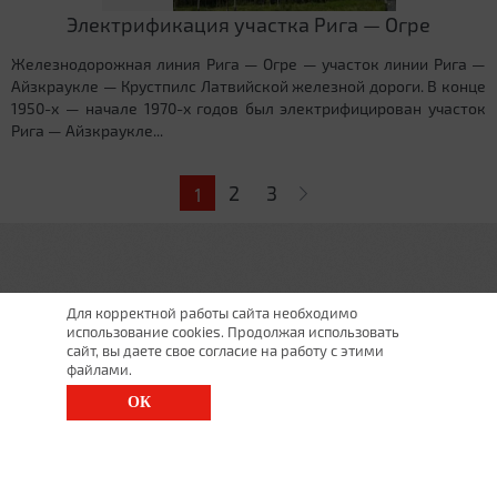
Электрификация участка Рига — Огре
Железнодорожная линия Рига — Огре — участок линии Рига —
Айзкраукле — Крустпилс Латвийской железной дороги. В конце
1950-х — начале 1970-х годов был электрифицирован участок
Рига — Айзкраукле...
Страницы
2
3
1
Для корректной работы сайта необходимо
использование cookies. Продолжая использовать
сайт, вы даете свое согласие на работу с этими
файлами.
ОК