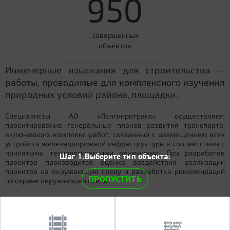
950
Завершенных
объектов
Инженерные изыскания для строительства —
работы, проводимые для комплексного изучения
природных условий района, площадки.
Специалисты АО «Ленгипротранс» осуществляют
проектирование генеральных планов развития транспорта,
включающих комплекс работ, связанный с размещением всех
устройств железнодорожной инфраструктуры в соответствии с
принятыми технологическими решениями. При разработке
Шаг 1.Выберите тип объекта:
проектов производится оценка воздействия реализации
проектов на окружающую среду и разработка рекомендаций
ПРОПУСТИТЬ
по охране окружающей среды.