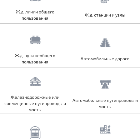
Ж.д. линии общего
Ж.д. линии общего
Ж.д. станции и узлы
Ж.д. станции и узлы
пользования
пользования
Ж.д. пути необщего
Ж.д. пути необщего
Автомобильные дороги
Автомобильные дороги
пользования
пользования
Железнодорожные или
Железнодорожные или
Автомобильные путепроводы и
Автомобильные путепроводы и
совмещенные путепроводы и
совмещенные путепроводы и
мосты
мосты
мосты
мосты