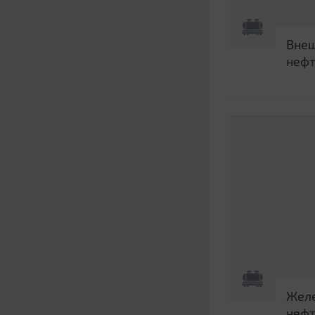
Внеш
нефт
Желе
нефт