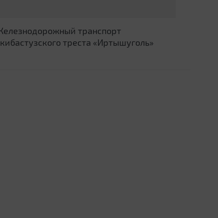
Железнодорожный транспорт
экибастузского треста «Иртышуголь»