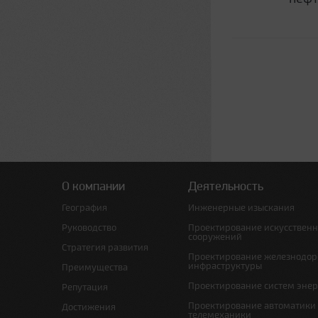
О компании
Деятельность
География
Инженерные изыскания
Руководство
Проектирование искусствен
сооружений
Стратегия развития
Проектирование железнодо
инфраструктуры
Преимущества
Проектирование систем эне
Репутация
Проектирование автоматики
Достижения
телемеханики