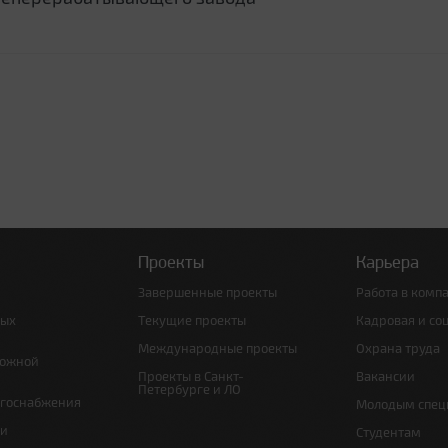
Проекты
Карьера
Завершенные проекты
Работа в комп
ных
Текущие проекты
Кадровая и со
Международные проекты
Охрана труда
рожной
Проекты в Санкт-
Вакансии
Петербурге и ЛО
ргоснабжения
Молодым спец
 и
Студентам