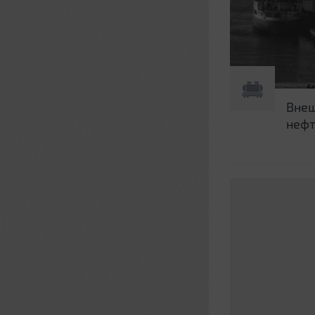
Внеш
нефт