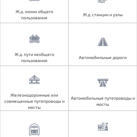
Ж.д. линии общего
Ж.д. линии общего
Ж.д. станции и узлы
Ж.д. станции и узлы
пользования
пользования
Ж.д. пути необщего
Ж.д. пути необщего
Автомобильные дороги
Автомобильные дороги
пользования
пользования
Железнодорожные или
Железнодорожные или
Автомобильные путепроводы и
Автомобильные путепроводы и
совмещенные путепроводы и
совмещенные путепроводы и
мосты
мосты
мосты
мосты