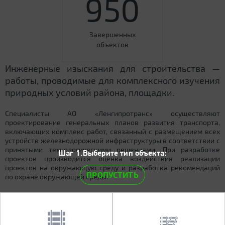
950
Завершенных
объектов
Инженерные изыскания для строительства —
работы, проводимые для комплексного изучения
природных условий района, площадки.
Специалисты АО «Ленгипротранс» осуществляют
проектирование генеральных планов развития транспорта,
включающих комплекс работ, связанный с размещением всех
устройств железнодорожной инфраструктуры в соответствии с
принятыми технологическими решениями. При разработке
Шаг 1.Выберите тип объекта:
проектов производится оценка воздействия реализации
проектов на окружающую среду и разработка рекомендаций
ПРОПУСТИТЬ
по охране окружающей среды.