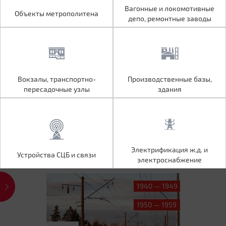
Объекты метрополитена
Вагонные и локомотивные
Вагонные и локомотивные
Объекты метрополитена
депо, ремонтные заводы
депо, ремонтные заводы
Вокзалы, транспортно-
Производственные базы,
Вокзалы, транспортно-
Производственные базы,
пересадочные узлы
здания
пересадочные узлы
здания
Устройства СЦБ и связи
Электрификация ж.д. и
Электрификация ж.д. и
Устройства СЦБ и связи
электроснабжение
электроснабжение
1940 — 1949
1950 — 1959