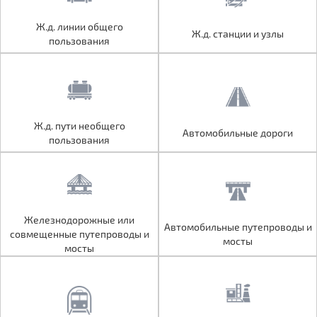
Ж.д. линии общего
Ж.д. линии общего
Ж.д. станции и узлы
Ж.д. станции и узлы
пользования
пользования
Ж.д. пути необщего
Ж.д. пути необщего
Автомобильные дороги
Автомобильные дороги
пользования
пользования
Железнодорожные или
Железнодорожные или
Автомобильные путепроводы и
Автомобильные путепроводы и
совмещенные путепроводы и
совмещенные путепроводы и
мосты
мосты
мосты
мосты