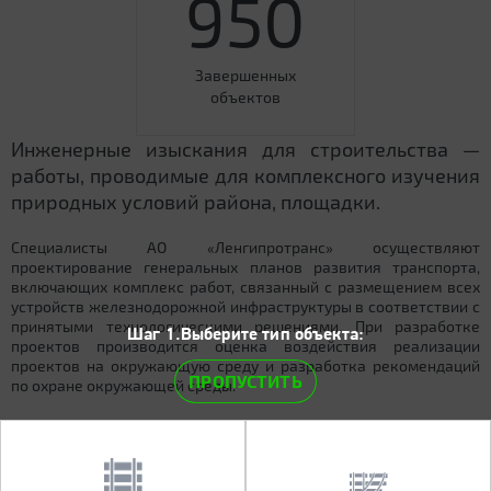
950
Завершенных
объектов
Инженерные изыскания для строительства —
работы, проводимые для комплексного изучения
природных условий района, площадки.
Специалисты АО «Ленгипротранс» осуществляют
проектирование генеральных планов развития транспорта,
включающих комплекс работ, связанный с размещением всех
устройств железнодорожной инфраструктуры в соответствии с
принятыми технологическими решениями. При разработке
Шаг 1.Выберите тип объекта:
проектов производится оценка воздействия реализации
проектов на окружающую среду и разработка рекомендаций
ПРОПУСТИТЬ
по охране окружающей среды.