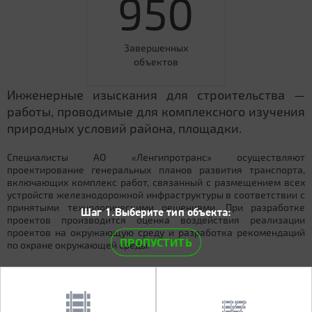
950
Завершенных
объектов
Инженерные изыскания для строительства —
работы, проводимые для комплексного изучения
природных условий района, площадки.
Специалисты АО «Ленгипротранс» осуществляют
проектирование генеральных планов развития транспорта,
включающих комплекс работ, связанный с размещением всех
устройств железнодорожной инфраструктуры в соответствии с
принятыми технологическими решениями. При разработке
Шаг 1.Выберите тип объекта:
проектов производится оценка воздействия реализации
проектов на окружающую среду и разработка рекомендаций
ПРОПУСТИТЬ
по охране окружающей среды.