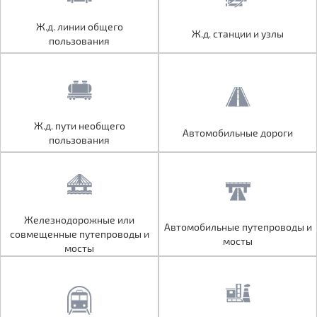
Ж.д. линии общего
Ж.д. линии общего
Ж.д. станции и узлы
Ж.д. станции и узлы
пользования
пользования
Ж.д. пути необщего
Ж.д. пути необщего
Автомобильные дороги
Автомобильные дороги
пользования
пользования
Железнодорожные или
Железнодорожные или
Автомобильные путепроводы и
Автомобильные путепроводы и
совмещенные путепроводы и
совмещенные путепроводы и
мосты
мосты
мосты
мосты