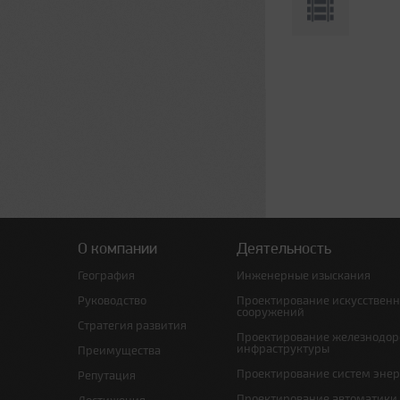
О компании
Деятельность
География
Инженерные изыскания
Руководство
Проектирование искусствен
сооружений
Стратегия развития
Проектирование железнодо
инфраструктуры
Преимущества
Проектирование систем эне
Репутация
Проектирование автоматики