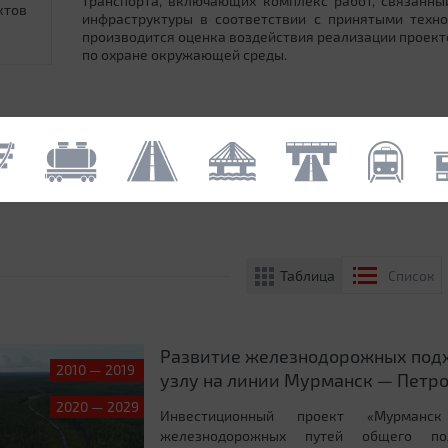
транспорта, включающих комплекс работ, связанн
ктов
инфраструктуры в соответствии с принятыми техн
производится оценка воздействия реализации проек
по охране окружающей среды.
Таблица
Список
Развитие железнодорожных под
2010 — 2019
узлу на линии Мурманск — Петр
2020 — 2029
Инвестиционный проект «Мурманск
железнодорожных путей общего пол