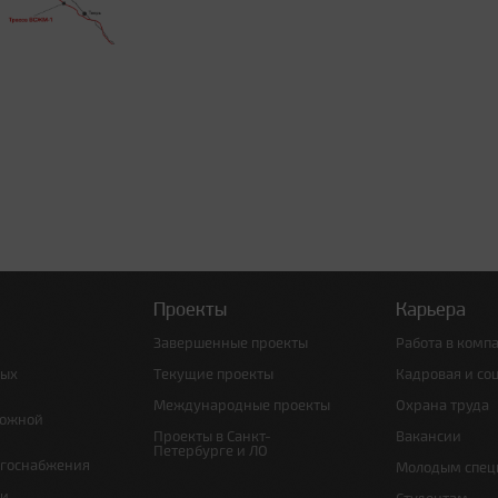
Проекты
Карьера
Завершенные проекты
Работа в комп
ных
Текущие проекты
Кадровая и со
Международные проекты
Охрана труда
рожной
Проекты в Санкт-
Вакансии
Петербурге и ЛО
ргоснабжения
Молодым спец
 и