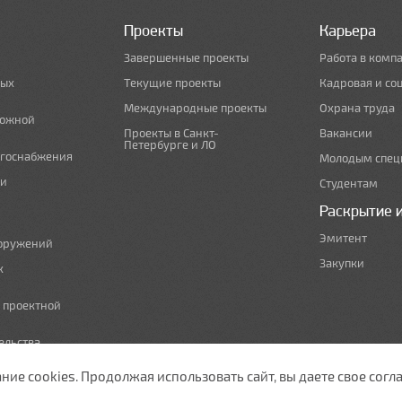
Проекты
Карьера
Завершенные проекты
Работа в комп
ных
Текущие проекты
Кадровая и со
Международные проекты
Охрана труда
рожной
Проекты в Санкт-
Вакансии
Петербурге и ЛО
ргоснабжения
Молодым спец
 и
Студентам
Раскрытие 
Эмитент
ооружений
Закупки
х
е проектной
ельства,
т по сносу
е cookies. Продолжая использовать сайт, вы даете свое согла
ужающей среды