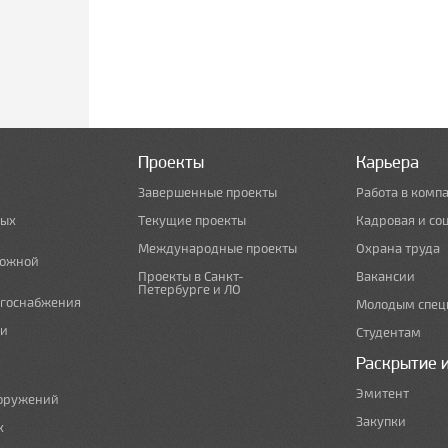
Проекты
Карьера
Завершенные проекты
Работа в комп
ных
Текущие проекты
Кадровая и со
Международные проекты
Охрана труда
рожной
Проекты в Санкт-
Вакансии
Петербурге и ЛО
ргоснабжения
Молодым спец
 и
Студентам
Раскрытие 
Эмитент
ооружений
Закупки
х