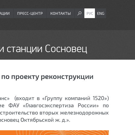
АЦИИ
ПРЕСС-ЦЕНТР
КОНТАКТЫ
РУС
ENG
и станции Сосновец
по проекту реконструкции
анс» (входит в «Группу компаний 1520»)
ие ФАУ «Главгосэкспертиза России» по
 строительство вторых железнодорожных
сновец Октябрьской ж. д.».