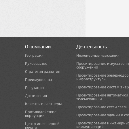
О компании
Деятельность
География
Инженерные изыскания
Руководство
Проектирование искусствен
сооружений
Стратегия развития
Проектирование железнодо
инфраструктуры
Преимущества
Проектирование систем эне
Репутация
Проектирование автоматики
Достижения
телемеханики
Клиенты и партнеры
Проектирование сетей связи
Противодействие
Проектирование зданий и с
коррупции
Проектирование инженерны
Центр инженерной
коммуникаций
печати