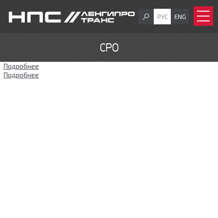
РУС
ENG
СРО
Подробнее
о Выписка МООАСП
Подробнее
о Выписка ИОСЗ