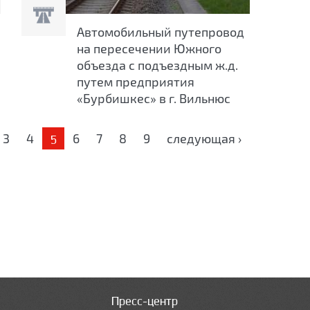
Автомобильный путепровод
на пересечении Южного
объезда с подъездным ж.д.
путем предприятия
«Бурбишкес» в г. Вильнюс
3
4
6
7
8
9
следующая ›
5
Пресс-центр