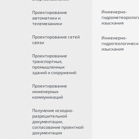
Инженерно-
Проектирование
гидрометеоролог
автоматики и
изыскания
телемеханики
Проектирование сетей
Инженерно-
связи
гидрогеологическ
изыскания
Проектирование
транспортных,
промышленных
зданий и сооружений
Проектирование
инженерных
коммуникаций
Получение исходно-
разрешительной
документации,
согласование проектной
документации