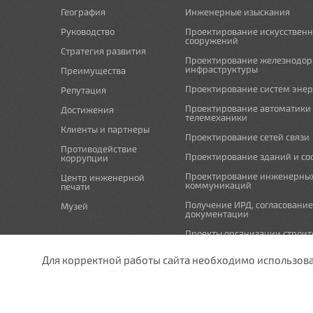
География
Инженерные изыскания
Руководство
Проектирование искусствен
сооружений
Стратегия развития
Проектирование железнодо
инфраструктуры
Преимущества
Проектирование систем эне
Репутация
Проектирование автоматики
Достижения
телемеханики
Клиенты и партнеры
Проектирование сетей связи
Противодействие
Проектирование зданий и с
коррупции
Проектирование инженерны
Центр инженерной
коммуникаций
печати
Получение ИРД, согласовани
Музей
документации
Проекты организации строит
проекты по организации рабо
(демонтажу)
Для корректной работы сайта необходимо использовани
Мероприятия по охране окр
undefined
Схема планировочной орган
земельного участка и проект
отвода