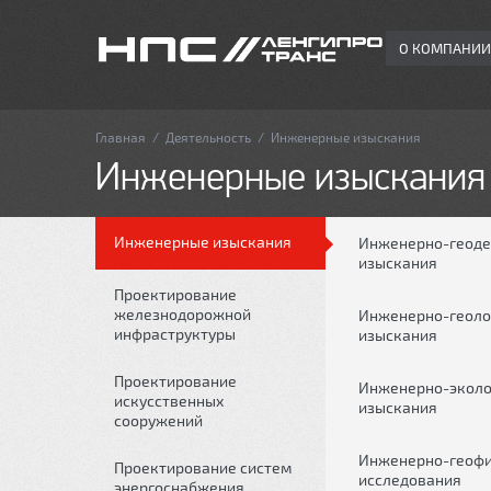
О КОМПАНИИ
Главная
/
Деятельность
/
Инженерные изыскания
Инженерные изыскания
Инженерные изыскания
Инженерно-геоде
изыскания
Проектирование
железнодорожной
Инженерно-геоло
инфраструктуры
изыскания
Проектирование
Инженерно-эколо
искусственных
изыскания
сооружений
Инженерно-геофи
Проектирование систем
исследования
энергоснабжения