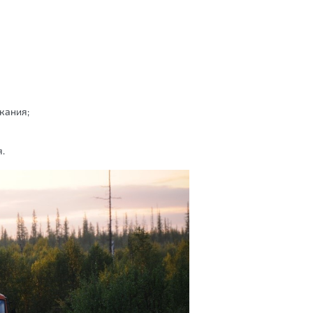
кания;
.