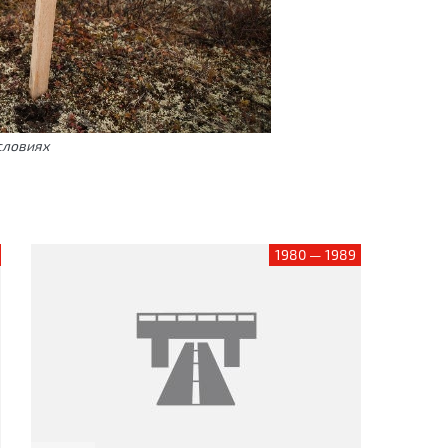
словиях
1980 — 1989