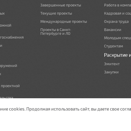
Завершенные проекты
Работа в комп
ных
Текущие проекты
Кадровая и со
Международные проекты
Охрана труда
рожной
Проекты в Санкт-
Вакансии
Петербурге и ЛО
ргоснабжения
Молодым спец
 и
Студентам
Раскрытие 
Эмитент
ооружений
Закупки
х
е проектной
ельства,
т по сносу
е cookies. Продолжая использовать сайт, вы даете свое согла
ужающей среды
изации
ы полосы