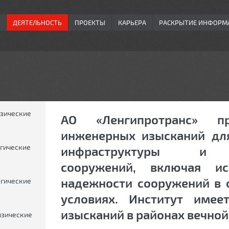
ДЕЯТЕЛЬНОСТЬ
ПРОЕКТЫ
КАРЬЕРА
РАСКРЫТИЕ ИНФОРМ
зические
АО «Ленгипротранс» п
инженерных изысканий для
гические
инфраструктуры и пр
сооружений, включая ис
надежности сооружений в 
гические
условиях. Институт име
изысканий в районах вечной
зические