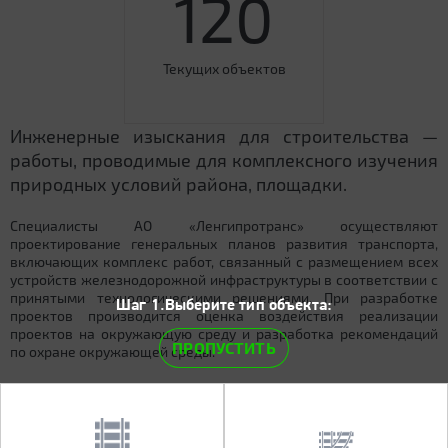
120
Текущих объектов
Инженерные изыскания для строительства —
работы, проводимые для комплексного изучения
природных условий района, площадки.
Специалисты АО «Ленгипротранс» осуществляют
проектирование генеральных планов развития транспорта,
включающих комплекс работ, связанный с размещением всех
устройств железнодорожной инфраструктуры в соответствии с
принятыми технологическими решениями. При разработке
Шаг 1.Выберите тип объекта:
проектов производится оценка воздействия реализации
проектов на окружающую среду и разработка рекомендаций
ПРОПУСТИТЬ
по охране окружающей среды.