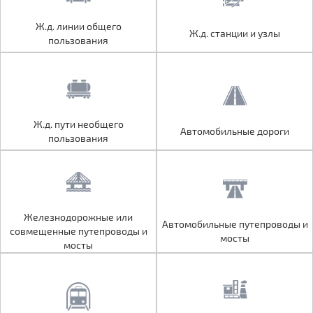
Ж.д. линии общего
Ж.д. линии общего
Ж.д. станции и узлы
Ж.д. станции и узлы
пользования
пользования
Ж.д. пути необщего
Ж.д. пути необщего
Автомобильные дороги
Автомобильные дороги
пользования
пользования
Железнодорожные или
Железнодорожные или
Автомобильные путепроводы и
Автомобильные путепроводы и
совмещенные путепроводы и
совмещенные путепроводы и
мосты
мосты
мосты
мосты