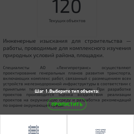
120
Текущих объектов
Инженерные изыскания для строительства —
работы, проводимые для комплексного изучения
природных условий района, площадки.
Специалисты АО «Ленгипротранс» осуществляют
проектирование генеральных планов развития транспорта,
включающих комплекс работ, связанный с размещением всех
устройств железнодорожной инфраструктуры в соответствии с
принятыми технологическими решениями. При разработке
Шаг 1.Выберите тип объекта:
проектов производится оценка воздействия реализации
проектов на окружающую среду и разработка рекомендаций
ПРОПУСТИТЬ
по охране окружающей среды.