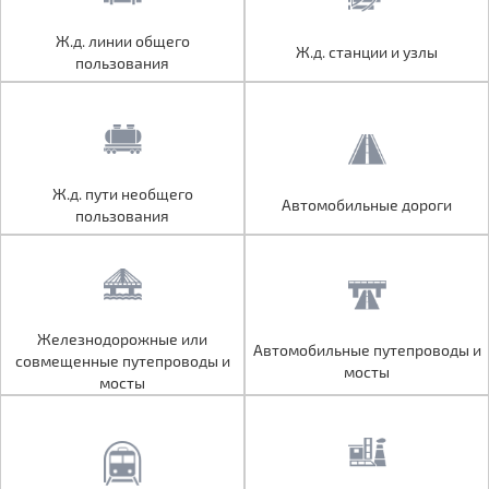
Ж.д. линии общего
Ж.д. линии общего
Ж.д. станции и узлы
Ж.д. станции и узлы
пользования
пользования
Ж.д. пути необщего
Ж.д. пути необщего
Автомобильные дороги
Автомобильные дороги
пользования
пользования
Железнодорожные или
Железнодорожные или
Автомобильные путепроводы и
Автомобильные путепроводы и
совмещенные путепроводы и
совмещенные путепроводы и
мосты
мосты
мосты
мосты