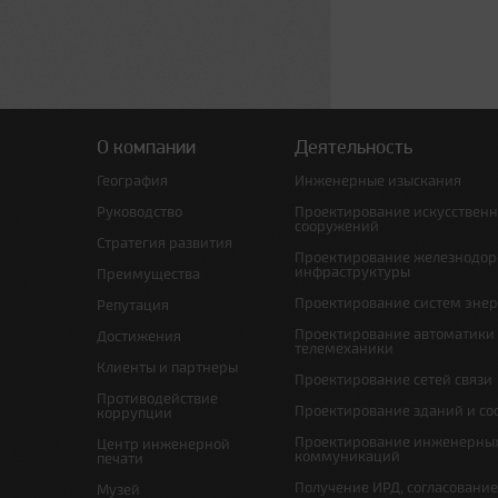
О компании
Деятельность
География
Инженерные изыскания
Руководство
Проектирование искусствен
сооружений
Стратегия развития
Проектирование железнодо
инфраструктуры
Преимущества
Проектирование систем эне
Репутация
Проектирование автоматики
Достижения
телемеханики
Клиенты и партнеры
Проектирование сетей связи
Противодействие
Проектирование зданий и с
коррупции
Проектирование инженерны
Центр инженерной
коммуникаций
печати
Получение ИРД, согласовани
Музей