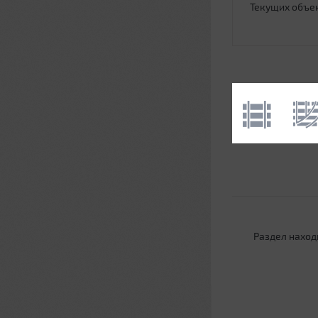
Текущих объе
Раздел наход