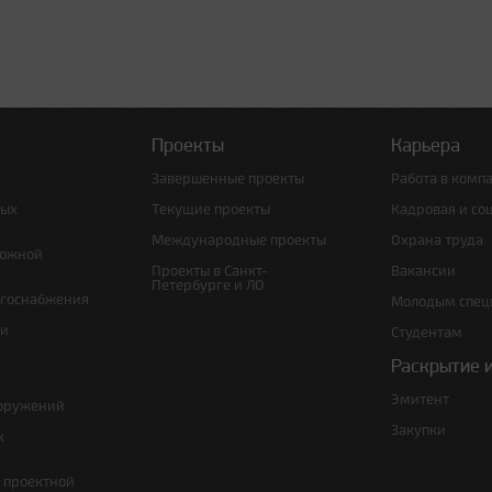
Проекты
Карьера
Завершенные проекты
Работа в комп
ных
Текущие проекты
Кадровая и со
Международные проекты
Охрана труда
рожной
Проекты в Санкт-
Вакансии
Петербурге и ЛО
ргоснабжения
Молодым спец
 и
Студентам
Раскрытие 
Эмитент
ооружений
Закупки
х
е проектной