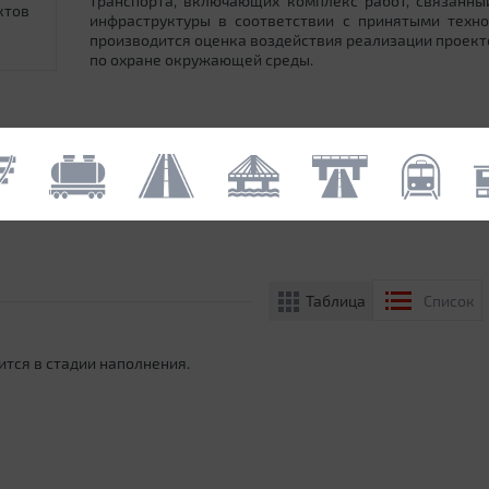
транспорта, включающих комплекс работ, связанн
ктов
инфраструктуры в соответствии с принятыми техн
производится оценка воздействия реализации проек
по охране окружающей среды.
Таблица
Список
ится в стадии наполнения.