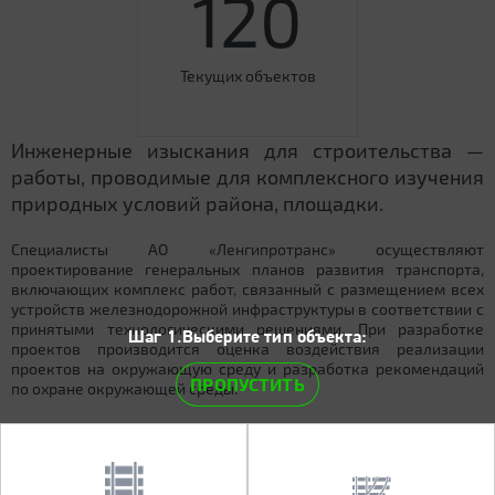
120
Текущих объектов
Инженерные изыскания для строительства —
работы, проводимые для комплексного изучения
природных условий района, площадки.
Специалисты АО «Ленгипротранс» осуществляют
проектирование генеральных планов развития транспорта,
включающих комплекс работ, связанный с размещением всех
устройств железнодорожной инфраструктуры в соответствии с
принятыми технологическими решениями. При разработке
Шаг 1.Выберите тип объекта:
проектов производится оценка воздействия реализации
проектов на окружающую среду и разработка рекомендаций
ПРОПУСТИТЬ
по охране окружающей среды.