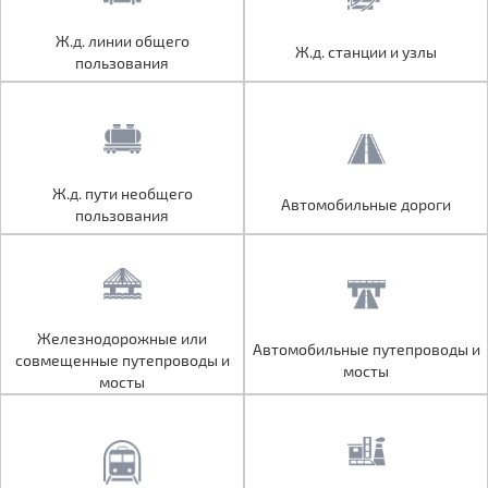
Ж.д. линии общего
Ж.д. линии общего
Ж.д. станции и узлы
Ж.д. станции и узлы
пользования
пользования
Ж.д. пути необщего
Ж.д. пути необщего
Автомобильные дороги
Автомобильные дороги
пользования
пользования
Железнодорожные или
Железнодорожные или
Автомобильные путепроводы и
Автомобильные путепроводы и
совмещенные путепроводы и
совмещенные путепроводы и
мосты
мосты
мосты
мосты