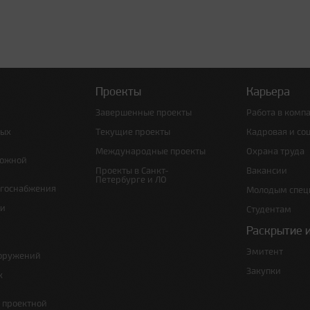
Проекты
Карьера
Завершенные проекты
Работа в комп
ных
Текущие проекты
Кадровая и со
Международные проекты
Охрана труда
рожной
Проекты в Санкт-
Вакансии
Петербурге и ЛО
ргоснабжения
Молодым спец
 и
Студентам
Раскрытие 
Эмитент
ооружений
Закупки
х
е проектной