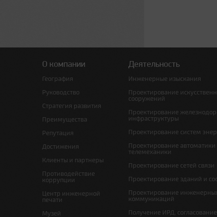
О компании
Деятельность
География
Инженерные изыскания
Руководство
Проектирование искусствен
сооружений
Стратегия развития
Проектирование железнодо
инфраструктуры
Преимущества
Проектирование систем эне
Репутация
Проектирование автоматики
Достижения
телемеханики
Клиенты и партнеры
Проектирование сетей связи
Противодействие
Проектирование зданий и с
коррупции
Проектирование инженерны
Центр инженерной
коммуникаций
печати
Получение ИРД, согласовани
Музей