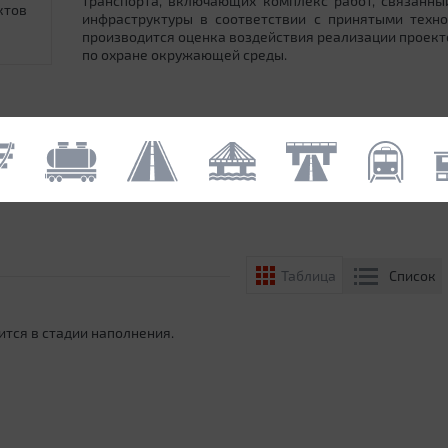
транспорта, включающих комплекс работ, связанн
ктов
инфраструктуры в соответствии с принятыми техн
производится оценка воздействия реализации проек
по охране окружающей среды.
Список
Таблица
ится в стадии наполнения.