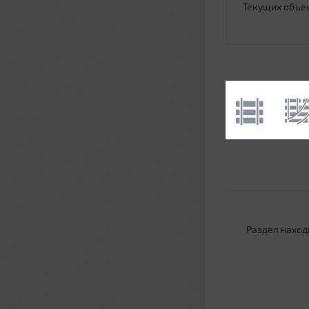
Текущих объе
Раздел наход