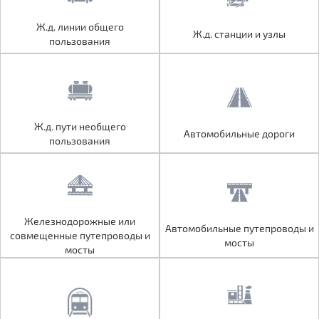
Ж.д. линии общего
Ж.д. линии общего
Ж.д. станции и узлы
Ж.д. станции и узлы
пользования
пользования
Ж.д. пути необщего
Ж.д. пути необщего
Автомобильные дороги
Автомобильные дороги
пользования
пользования
Железнодорожные или
Железнодорожные или
Автомобильные путепроводы и
Автомобильные путепроводы и
совмещенные путепроводы и
совмещенные путепроводы и
мосты
мосты
мосты
мосты