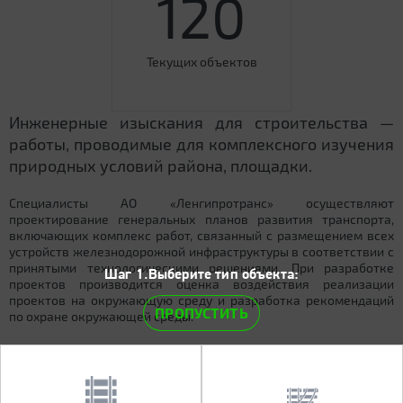
120
Текущих объектов
Инженерные изыскания для строительства —
работы, проводимые для комплексного изучения
природных условий района, площадки.
Специалисты АО «Ленгипротранс» осуществляют
проектирование генеральных планов развития транспорта,
включающих комплекс работ, связанный с размещением всех
устройств железнодорожной инфраструктуры в соответствии с
принятыми технологическими решениями. При разработке
Шаг 1.Выберите тип объекта:
проектов производится оценка воздействия реализации
проектов на окружающую среду и разработка рекомендаций
ПРОПУСТИТЬ
по охране окружающей среды.