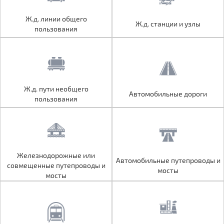
Ж.д. линии общего
Ж.д. линии общего
Ж.д. станции и узлы
Ж.д. станции и узлы
пользования
пользования
Ж.д. пути необщего
Ж.д. пути необщего
Автомобильные дороги
Автомобильные дороги
пользования
пользования
Железнодорожные или
Железнодорожные или
Автомобильные путепроводы и
Автомобильные путепроводы и
совмещенные путепроводы и
совмещенные путепроводы и
мосты
мосты
мосты
мосты