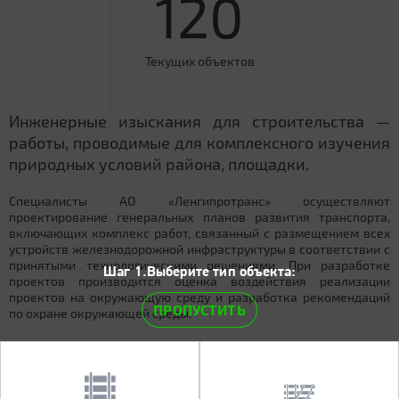
120
Текущих объектов
Инженерные изыскания для строительства —
работы, проводимые для комплексного изучения
природных условий района, площадки.
Специалисты АО «Ленгипротранс» осуществляют
проектирование генеральных планов развития транспорта,
включающих комплекс работ, связанный с размещением всех
устройств железнодорожной инфраструктуры в соответствии с
принятыми технологическими решениями. При разработке
Шаг 1.Выберите тип объекта:
проектов производится оценка воздействия реализации
проектов на окружающую среду и разработка рекомендаций
ПРОПУСТИТЬ
по охране окружающей среды.