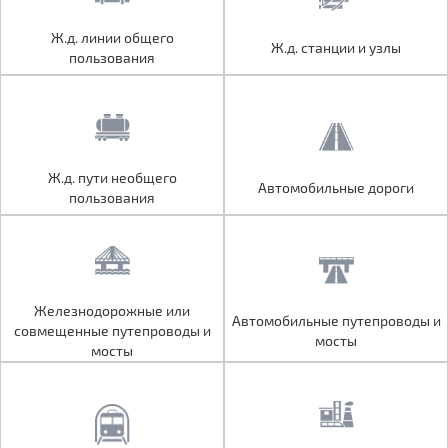
Ж.д. линии общего
Ж.д. линии общего
Ж.д. станции и узлы
Ж.д. станции и узлы
пользования
пользования
Ж.д. пути необщего
Ж.д. пути необщего
Автомобильные дороги
Автомобильные дороги
пользования
пользования
Железнодорожные или
Железнодорожные или
Автомобильные путепроводы и
Автомобильные путепроводы и
совмещенные путепроводы и
совмещенные путепроводы и
мосты
мосты
мосты
мосты