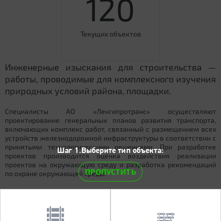
120
Текущих объектов
Инженерные изыскания для строительства —
работы, проводимые для комплексного изучения
природных условий района, площадки.
Специалисты АО «Ленгипротранс» осуществляют
проектирование генеральных планов развития транспорта,
включающих комплекс работ, связанный с размещением всех
устройств железнодорожной инфраструктуры в соответствии с
принятыми технологическими решениями. При разработке
Шаг 1.Выберите тип объекта:
проектов производится оценка воздействия реализации
проектов на окружающую среду и разработка рекомендаций
ПРОПУСТИТЬ
по охране окружающей среды.