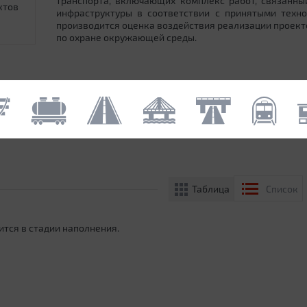
транспорта, включающих комплекс работ, связанн
ктов
инфраструктуры в соответствии с принятыми техн
производится оценка воздействия реализации проек
по охране окружающей среды.
Таблица
Список
ится в стадии наполнения.