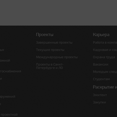
Проекты
Карьера
Завершенные проекты
Работа в комп
ных
Текущие проекты
Кадровая и со
Международные проекты
Охрана труда
рожной
Проекты в Санкт-
Вакансии
Петербурге и ЛО
ргоснабжения
Молодым спец
 и
Студентам
Раскрытие 
Эмитент
ооружений
Закупки
х
е проектной