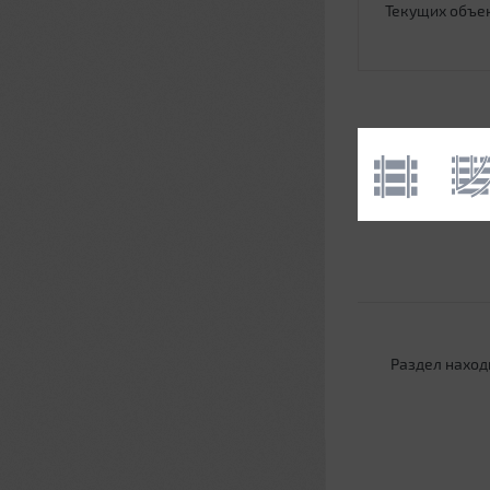
Текущих объе
Раздел наход