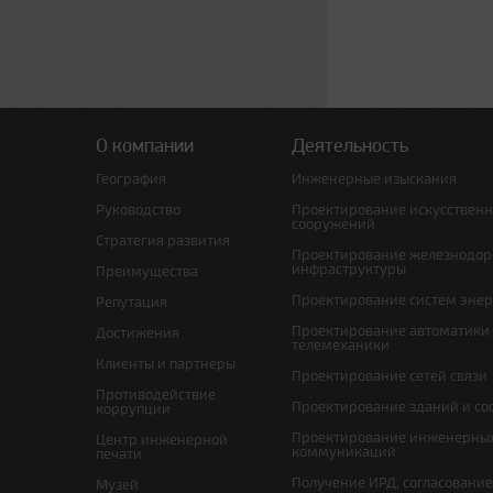
О компании
Деятельность
География
Инженерные изыскания
Руководство
Проектирование искусствен
сооружений
Стратегия развития
Проектирование железнодо
инфраструктуры
Преимущества
Проектирование систем эне
Репутация
Проектирование автоматики
Достижения
телемеханики
Клиенты и партнеры
Проектирование сетей связи
Противодействие
Проектирование зданий и с
коррупции
Проектирование инженерны
Центр инженерной
коммуникаций
печати
Получение ИРД, согласовани
Музей