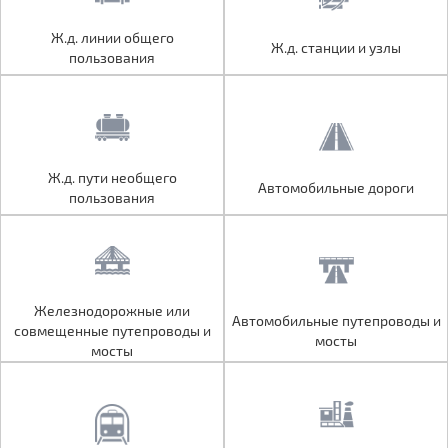
Ж.д. линии общего
Ж.д. линии общего
Ж.д. станции и узлы
Ж.д. станции и узлы
пользования
пользования
Ж.д. пути необщего
Ж.д. пути необщего
Автомобильные дороги
Автомобильные дороги
пользования
пользования
Железнодорожные или
Железнодорожные или
Автомобильные путепроводы и
Автомобильные путепроводы и
совмещенные путепроводы и
совмещенные путепроводы и
мосты
мосты
мосты
мосты