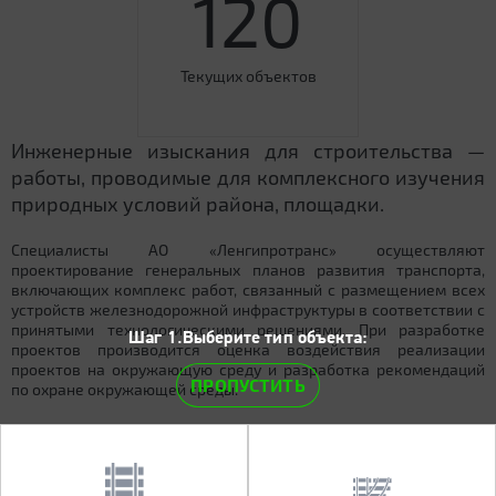
120
Текущих объектов
Инженерные изыскания для строительства —
работы, проводимые для комплексного изучения
природных условий района, площадки.
Специалисты АО «Ленгипротранс» осуществляют
проектирование генеральных планов развития транспорта,
включающих комплекс работ, связанный с размещением всех
устройств железнодорожной инфраструктуры в соответствии с
принятыми технологическими решениями. При разработке
Шаг 1.Выберите тип объекта:
проектов производится оценка воздействия реализации
проектов на окружающую среду и разработка рекомендаций
ПРОПУСТИТЬ
по охране окружающей среды.