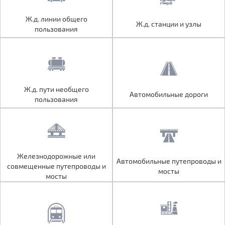
Ж.д. линии общего
Ж.д. линии общего
Ж.д. станции и узлы
Ж.д. станции и узлы
пользования
пользования
Ж.д. пути необщего
Ж.д. пути необщего
Автомобильные дороги
Автомобильные дороги
пользования
пользования
Железнодорожные или
Железнодорожные или
Автомобильные путепроводы и
Автомобильные путепроводы и
совмещенные путепроводы и
совмещенные путепроводы и
мосты
мосты
мосты
мосты