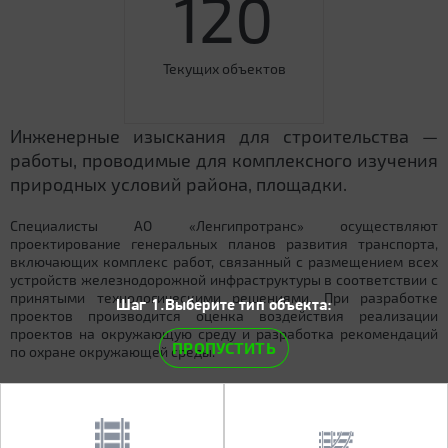
120
Текущих объектов
Инженерные изыскания для строительства —
работы, проводимые для комплексного изучения
природных условий района, площадки.
Специалисты АО «Ленгипротранс» осуществляют
проектирование генеральных планов развития транспорта,
включающих комплекс работ, связанный с размещением всех
устройств железнодорожной инфраструктуры в соответствии с
принятыми технологическими решениями. При разработке
Шаг 1.Выберите тип объекта:
проектов производится оценка воздействия реализации
проектов на окружающую среду и разработка рекомендаций
ПРОПУСТИТЬ
по охране окружающей среды.