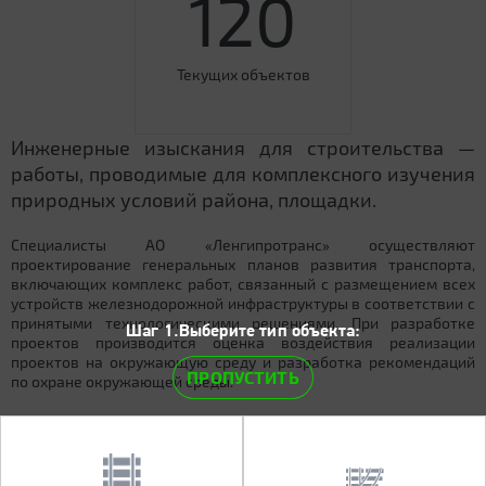
120
Текущих объектов
Инженерные изыскания для строительства —
работы, проводимые для комплексного изучения
природных условий района, площадки.
Специалисты АО «Ленгипротранс» осуществляют
проектирование генеральных планов развития транспорта,
включающих комплекс работ, связанный с размещением всех
устройств железнодорожной инфраструктуры в соответствии с
принятыми технологическими решениями. При разработке
Шаг 1.Выберите тип объекта:
проектов производится оценка воздействия реализации
проектов на окружающую среду и разработка рекомендаций
ПРОПУСТИТЬ
по охране окружающей среды.