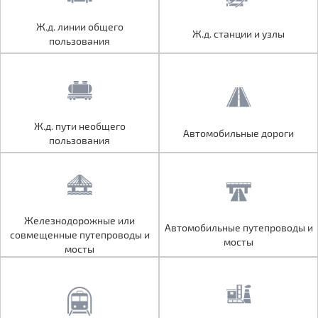
Ж.д. линии общего
Ж.д. линии общего
Ж.д. станции и узлы
Ж.д. станции и узлы
пользования
пользования
Ж.д. пути необщего
Ж.д. пути необщего
Автомобильные дороги
Автомобильные дороги
пользования
пользования
Железнодорожные или
Железнодорожные или
Автомобильные путепроводы и
Автомобильные путепроводы и
совмещенные путепроводы и
совмещенные путепроводы и
мосты
мосты
мосты
мосты