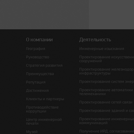
О компании
Деятельность
География
Инженерные изыскания
Руководство
Проектирование искусствен
сооружений
Стратегия развития
Проектирование железнодо
инфраструктуры
Преимущества
Проектирование систем эне
Репутация
Проектирование автоматики
Достижения
телемеханики
Клиенты и партнеры
Проектирование сетей связи
Противодействие
Проектирование зданий и с
коррупции
Проектирование инженерны
Центр инженерной
коммуникаций
печати
Получение ИРД, согласовани
Музей