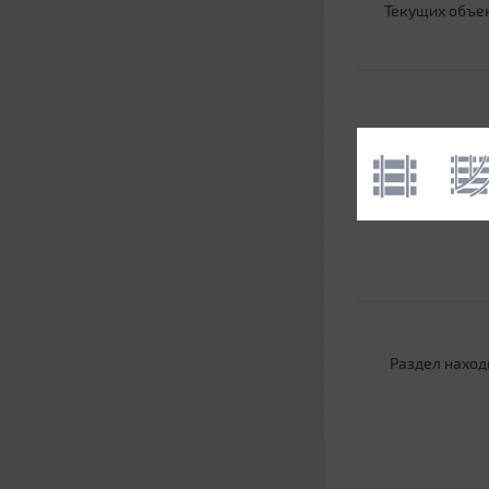
Текущих объе
Раздел наход