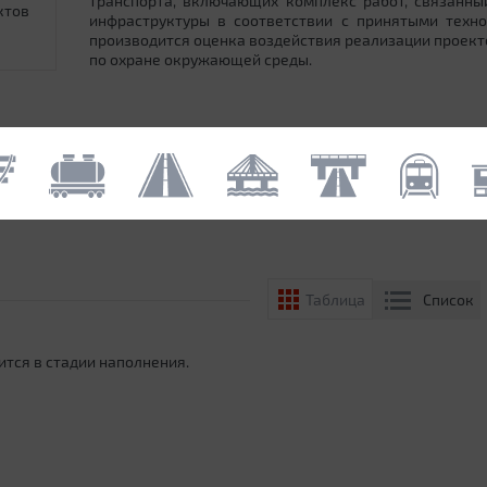
транспорта, включающих комплекс работ, связанн
ктов
инфраструктуры в соответствии с принятыми техн
производится оценка воздействия реализации проек
по охране окружающей среды.
Список
Таблица
ится в стадии наполнения.