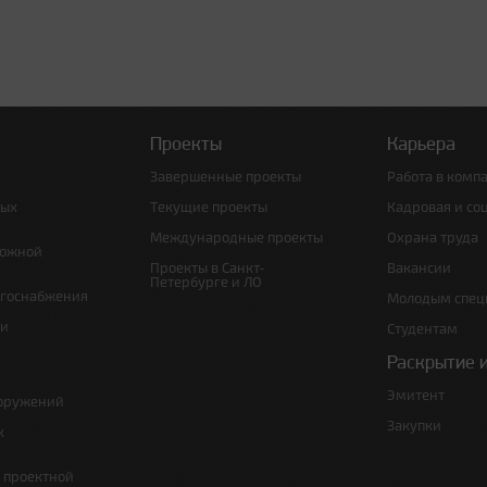
Проекты
Карьера
Завершенные проекты
Работа в комп
ных
Текущие проекты
Кадровая и со
Международные проекты
Охрана труда
рожной
Проекты в Санкт-
Вакансии
Петербурге и ЛО
ргоснабжения
Молодым спец
 и
Студентам
Раскрытие 
Эмитент
ооружений
Закупки
х
е проектной