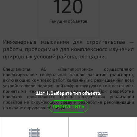
120
Текущих объектов
Инженерные изыскания для строительства —
работы, проводимые для комплексного изучения
природных условий района, площадки.
Специалисты АО «Ленгипротранс» осуществляют
проектирование генеральных планов развития транспорта,
включающих комплекс работ, связанный с размещением всех
устройств железнодорожной инфраструктуры в соответствии с
принятыми технологическими решениями. При разработке
Шаг 1.Выберите тип объекта:
проектов производится оценка воздействия реализации
проектов на окружающую среду и разработка рекомендаций
ПРОПУСТИТЬ
по охране окружающей среды.