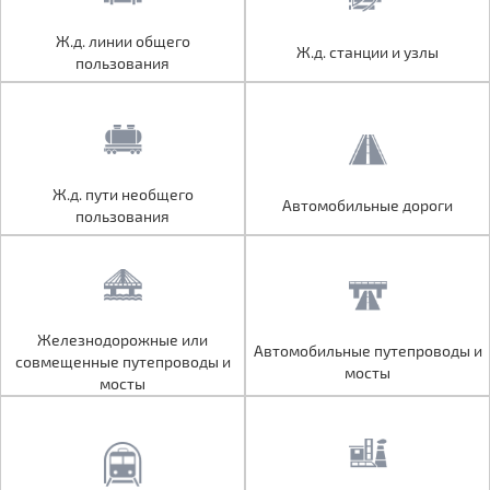
Ж.д. линии общего
Ж.д. линии общего
Ж.д. станции и узлы
Ж.д. станции и узлы
пользования
пользования
Ж.д. пути необщего
Ж.д. пути необщего
Автомобильные дороги
Автомобильные дороги
пользования
пользования
Железнодорожные или
Железнодорожные или
Автомобильные путепроводы и
Автомобильные путепроводы и
совмещенные путепроводы и
совмещенные путепроводы и
мосты
мосты
мосты
мосты