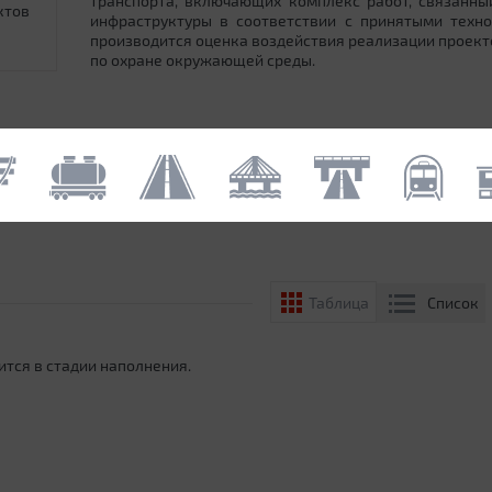
транспорта, включающих комплекс работ, связанн
ктов
инфраструктуры в соответствии с принятыми техн
производится оценка воздействия реализации проек
по охране окружающей среды.
Список
Таблица
ится в стадии наполнения.