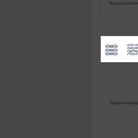
Текущих объе
Раздел наход