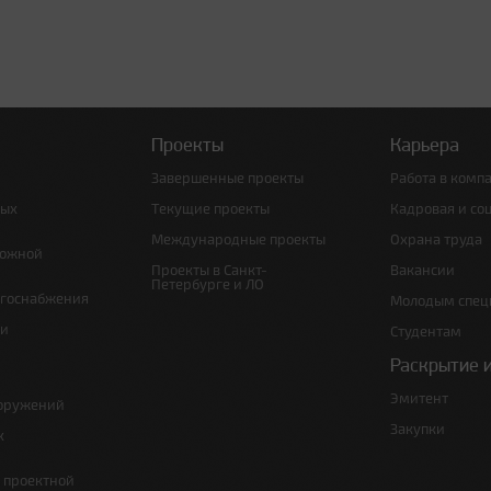
Проекты
Карьера
Завершенные проекты
Работа в комп
ных
Текущие проекты
Кадровая и со
Международные проекты
Охрана труда
рожной
Проекты в Санкт-
Вакансии
Петербурге и ЛО
ргоснабжения
Молодым спец
 и
Студентам
Раскрытие 
Эмитент
ооружений
Закупки
х
е проектной