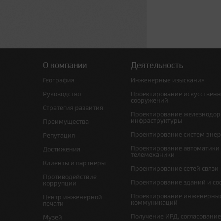
О компании
Деятельность
География
Инженерные изыскания
Руководство
Проектирование искусствен
сооружений
Стратегия развития
Проектирование железнодо
инфраструктуры
Преимущества
Проектирование систем эне
Репутация
Проектирование автоматики
Достижения
телемеханики
Клиенты и партнеры
Проектирование сетей связи
Противодействие
Проектирование зданий и с
коррупции
Проектирование инженерны
Центр инженерной
коммуникаций
печати
Получение ИРД, согласовани
Музей