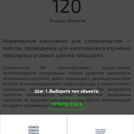
120
Текущих объектов
Инженерные изыскания для строительства —
работы, проводимые для комплексного изучения
природных условий района, площадки.
Специалисты АО «Ленгипротранс» осуществляют
проектирование генеральных планов развития транспорта,
включающих комплекс работ, связанный с размещением всех
устройств железнодорожной инфраструктуры в соответствии с
принятыми технологическими решениями. При разработке
Шаг 1.Выберите тип объекта:
проектов производится оценка воздействия реализации
проектов на окружающую среду и разработка рекомендаций
ПРОПУСТИТЬ
по охране окружающей среды.