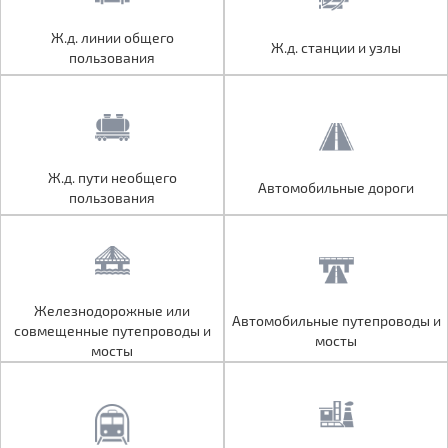
Ж.д. линии общего
Ж.д. линии общего
Ж.д. станции и узлы
Ж.д. станции и узлы
пользования
пользования
Ж.д. пути необщего
Ж.д. пути необщего
Автомобильные дороги
Автомобильные дороги
пользования
пользования
Железнодорожные или
Железнодорожные или
Автомобильные путепроводы и
Автомобильные путепроводы и
совмещенные путепроводы и
совмещенные путепроводы и
мосты
мосты
мосты
мосты