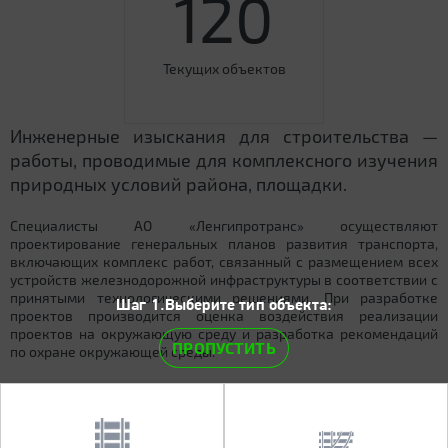
120
Текущих объектов
Инженерные изыскания для строительства —
работы, проводимые для комплексного изучения
природных условий района, площадки.
Специалисты АО «Ленгипротранс» осуществляют
проектирование генеральных планов развития транспорта,
включающих комплекс работ, связанный с размещением всех
устройств железнодорожной инфраструктуры в соответствии с
принятыми технологическими решениями. При разработке
Шаг 1.Выберите тип объекта:
проектов производится оценка воздействия реализации
проектов на окружающую среду и разработка рекомендаций
ПРОПУСТИТЬ
по охране окружающей среды.