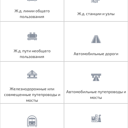
Ж.д. линии общего
Ж.д. линии общего
Ж.д. станции и узлы
Ж.д. станции и узлы
пользования
пользования
Ж.д. пути необщего
Ж.д. пути необщего
Автомобильные дороги
Автомобильные дороги
пользования
пользования
Железнодорожные или
Железнодорожные или
Автомобильные путепроводы и
Автомобильные путепроводы и
совмещенные путепроводы и
совмещенные путепроводы и
мосты
мосты
мосты
мосты