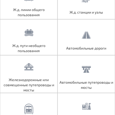
Ж.д. линии общего
Ж.д. линии общего
Ж.д. станции и узлы
Ж.д. станции и узлы
пользования
пользования
Ж.д. пути необщего
Ж.д. пути необщего
Автомобильные дороги
Автомобильные дороги
пользования
пользования
Железнодорожные или
Железнодорожные или
Автомобильные путепроводы и
Автомобильные путепроводы и
совмещенные путепроводы и
совмещенные путепроводы и
мосты
мосты
мосты
мосты