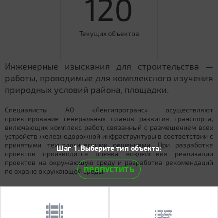
120
Текущих объектов
Инженерные изыскания для строительства —
работы, проводимые для комплексного изучения
природных условий района, площадки.
Специалисты АО «Ленгипротранс» осуществляют
проектирование генеральных планов развития транспорта,
включающих комплекс работ, связанный с размещением всех
устройств железнодорожной инфраструктуры в соответствии с
принятыми технологическими решениями. При разработке
Шаг 1.Выберите тип объекта:
проектов производится оценка воздействия реализации
проектов на окружающую среду и разработка рекомендаций
ПРОПУСТИТЬ
по охране окружающей среды.