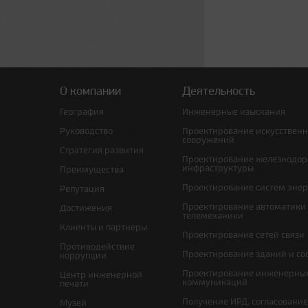
О компании
Деятельность
География
Инженерные изыскания
Руководство
Проектирование искусствен
сооружений
Стратегия развития
Проектирование железнодо
инфраструктуры
Преимущества
Проектирование систем эне
Репутация
Проектирование автоматики
Достижения
телемеханики
Клиенты и партнеры
Проектирование сетей связи
Противодействие
Проектирование зданий и с
коррупции
Проектирование инженерны
Центр инженерной
коммуникаций
печати
Получение ИРД, согласовани
Музей