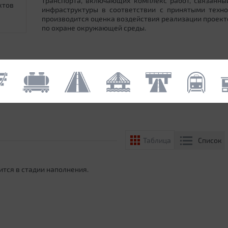
транспорта, включающих комплекс работ, связанн
ктов
инфраструктуры в соответствии с принятыми техн
производится оценка воздействия реализации проек
по охране окружающей среды.
Список
Таблица
ится в стадии наполнения.