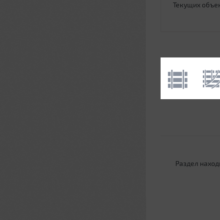
Текущих объе
Раздел наход