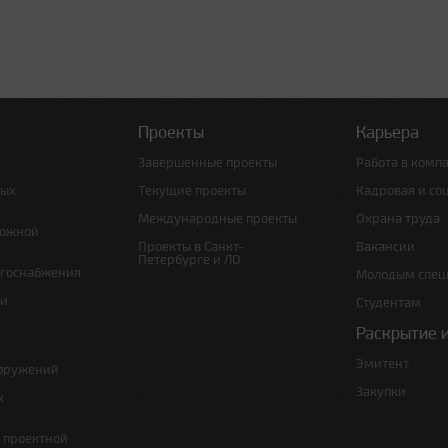
Проекты
Карьера
Завершенные проекты
Работа в комп
ных
Текущие проекты
Кадровая и со
Международные проекты
Охрана труда
рожной
Проекты в Санкт-
Вакансии
Петербурге и ЛО
ргоснабжения
Молодым спец
 и
Студентам
Раскрытие 
Эмитент
ооружений
Закупки
х
е проектной