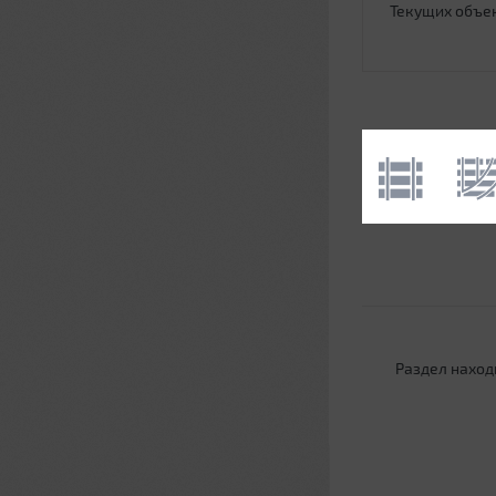
Текущих объе
Раздел наход