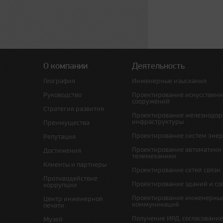
О компании
Деятельность
География
Инженерные изыскания
Руководство
Проектирование искусствен
сооружений
Стратегия развития
Проектирование железнодо
инфраструктуры
Преимущества
Проектирование систем эне
Репутация
Проектирование автоматики
Достижения
телемеханики
Клиенты и партнеры
Проектирование сетей связи
Противодействие
Проектирование зданий и с
коррупции
Проектирование инженерны
Центр инженерной
коммуникаций
печати
Получение ИРД, согласовани
Музей