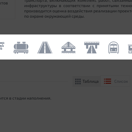
транспорта, включающих комплекс работ, связанн
ктов
инфраструктуры в соответствии с принятыми техн
производится оценка воздействия реализации проек
по охране окружающей среды.
Таблица
Список
ится в стадии наполнения.