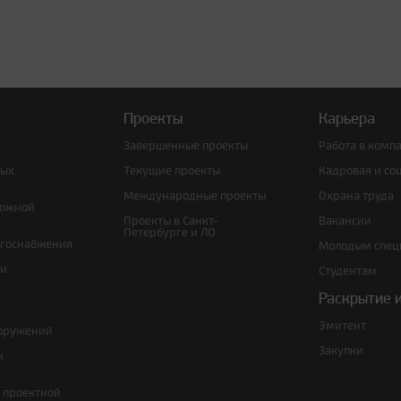
Проекты
Карьера
Завершенные проекты
Работа в комп
ных
Текущие проекты
Кадровая и со
Международные проекты
Охрана труда
рожной
Проекты в Санкт-
Вакансии
Петербурге и ЛО
ргоснабжения
Молодым спец
 и
Студентам
Раскрытие 
Эмитент
ооружений
Закупки
х
е проектной