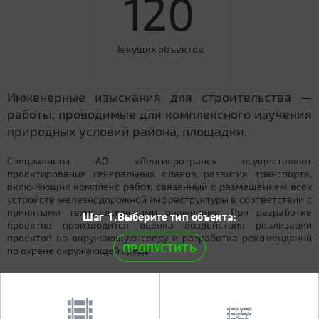
120
Текущих объектов
Инженерные изыскания для строительства —
работы, проводимые для комплексного изучения
природных условий района, площадки.
Специалисты АО «Ленгипротранс» осуществляют
проектирование генеральных планов развития транспорта,
включающих комплекс работ, связанный с размещением всех
устройств железнодорожной инфраструктуры в соответствии с
принятыми технологическими решениями. При разработке
Шаг 1.Выберите тип объекта:
проектов производится оценка воздействия реализации
проектов на окружающую среду и разработка рекомендаций
ПРОПУСТИТЬ
по охране окружающей среды.