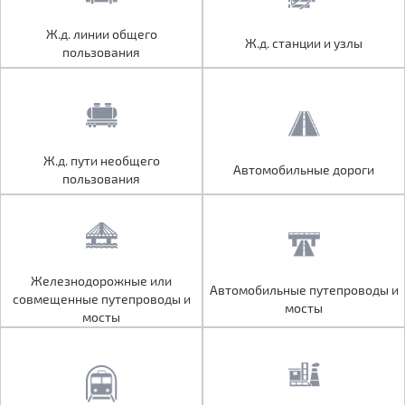
Ж.д. линии общего
Ж.д. линии общего
Ж.д. станции и узлы
Ж.д. станции и узлы
пользования
пользования
Ж.д. пути необщего
Ж.д. пути необщего
Автомобильные дороги
Автомобильные дороги
пользования
пользования
Железнодорожные или
Железнодорожные или
Автомобильные путепроводы и
Автомобильные путепроводы и
совмещенные путепроводы и
совмещенные путепроводы и
мосты
мосты
мосты
мосты