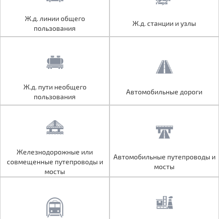
Ж.д. линии общего
Ж.д. линии общего
Ж.д. станции и узлы
Ж.д. станции и узлы
пользования
пользования
Ж.д. пути необщего
Ж.д. пути необщего
Автомобильные дороги
Автомобильные дороги
пользования
пользования
Железнодорожные или
Железнодорожные или
Автомобильные путепроводы и
Автомобильные путепроводы и
совмещенные путепроводы и
совмещенные путепроводы и
мосты
мосты
мосты
мосты