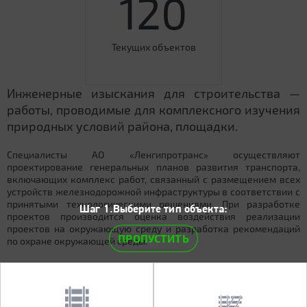
120
Текущих объектов
Инженерные изыскания для строительства —
работы, проводимые для комплексного изучения
природных условий района, площадки.
Специалисты АО «Ленгипротранс» осуществляют
проектирование генеральных планов развития транспорта,
включающих комплекс работ, связанный с размещением всех
устройств железнодорожной инфраструктуры в соответствии с
принятыми технологическими решениями. При разработке
Шаг 1.Выберите тип объекта:
проектов производится оценка воздействия реализации
проектов на окружающую среду и разработка рекомендаций
ПРОПУСТИТЬ
по охране окружающей среды.