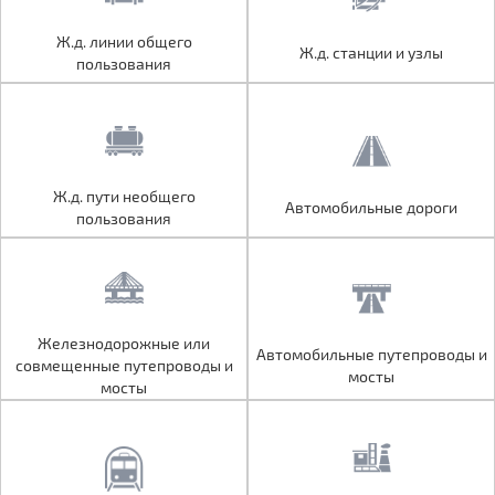
Ж.д. линии общего
Ж.д. линии общего
Ж.д. станции и узлы
Ж.д. станции и узлы
пользования
пользования
Ж.д. пути необщего
Ж.д. пути необщего
Автомобильные дороги
Автомобильные дороги
пользования
пользования
Железнодорожные или
Железнодорожные или
Автомобильные путепроводы и
Автомобильные путепроводы и
совмещенные путепроводы и
совмещенные путепроводы и
мосты
мосты
мосты
мосты