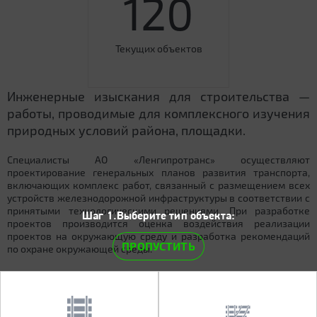
120
Текущих объектов
Инженерные изыскания для строительства —
работы, проводимые для комплексного изучения
природных условий района, площадки.
Специалисты АО «Ленгипротранс» осуществляют
проектирование генеральных планов развития транспорта,
включающих комплекс работ, связанный с размещением всех
устройств железнодорожной инфраструктуры в соответствии с
принятыми технологическими решениями. При разработке
Шаг 1.Выберите тип объекта:
проектов производится оценка воздействия реализации
проектов на окружающую среду и разработка рекомендаций
ПРОПУСТИТЬ
по охране окружающей среды.