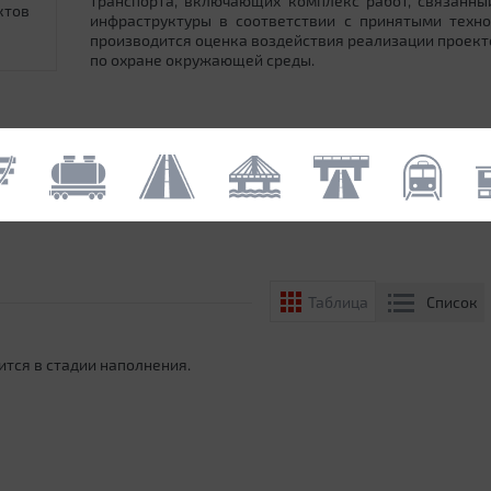
транспорта, включающих комплекс работ, связанн
ктов
инфраструктуры в соответствии с принятыми техн
производится оценка воздействия реализации проек
по охране окружающей среды.
Список
Таблица
ится в стадии наполнения.