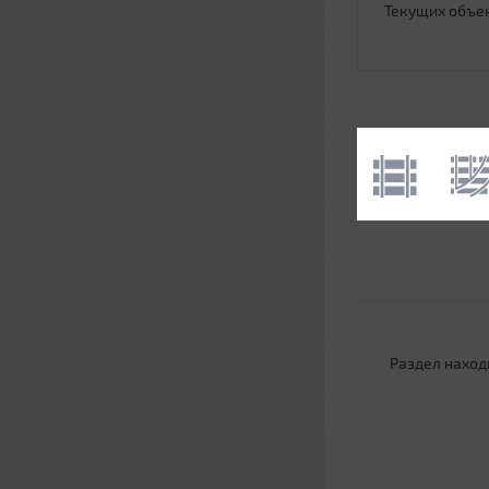
Текущих объе
Раздел наход