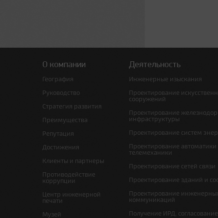
О компании
Деятельность
География
Инженерные изыскания
Руководство
Проектирование искусствен
сооружений
Стратегия развития
Проектирование железнодо
инфраструктуры
Преимущества
Проектирование систем эне
Репутация
Проектирование автоматики
Достижения
телемеханики
Клиенты и партнеры
Проектирование сетей связи
Противодействие
Проектирование зданий и с
коррупции
Проектирование инженерны
Центр инженерной
коммуникаций
печати
Получение ИРД, согласовани
Музей