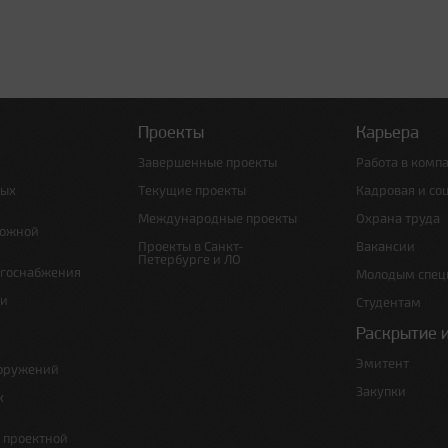
Проекты
Карьера
Завершенные проекты
Работа в комп
ных
Текущие проекты
Кадровая и со
Международные проекты
Охрана труда
рожной
Проекты в Санкт-
Вакансии
Петербурге и ЛО
ргоснабжения
Молодым спец
 и
Студентам
Раскрытие 
Эмитент
ооружений
Закупки
х
е проектной