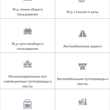
Ж.д. линии общего
Ж.д. линии общего
Ж.д. станции и узлы
Ж.д. станции и узлы
пользования
пользования
Ж.д. пути необщего
Ж.д. пути необщего
Автомобильные дороги
Автомобильные дороги
пользования
пользования
Железнодорожные или
Железнодорожные или
Автомобильные путепроводы и
Автомобильные путепроводы и
совмещенные путепроводы и
совмещенные путепроводы и
мосты
мосты
мосты
мосты