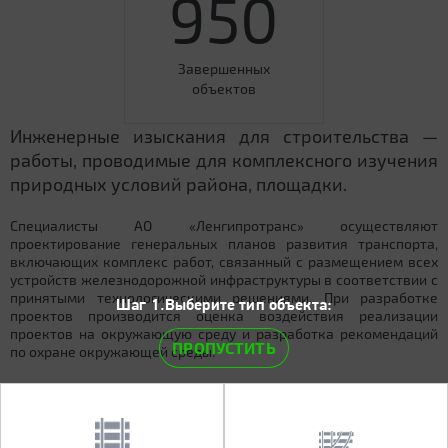
950
Завершенных
объектов
Инженерные изыскания для строительства —
работы, проводимые для комплексного изучения
природных условий района, площадки.
Специалисты АО «Ленгипротранс» осуществляют
проектирование генеральных планов развития транспорта,
включающих комплекс работ, связанный с размещением всех
устройств железнодорожной инфраструктуры в соответствии с
принятыми технологическими решениями. При разработке
Шаг 1.Выберите тип объекта:
проектов производится оценка воздействия реализации
проектов на окружающую среду и разработка рекомендаций
ПРОПУСТИТЬ
по охране окружающей среды.