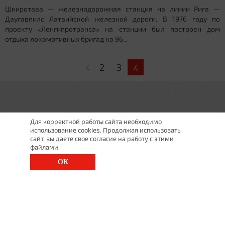
Шкиротава — железнодорожная станция на линии Рига —
Даугавпилс Латвийской железной дороги. В 1976 году по
проекту «Ленгипротранса» на станции был построен дом
отдыха локомотивных бригад на 96...
Страницы
2
3
4
Для корректной работы сайта необходимо
использование cookies. Продолжая использовать
сайт, вы даете свое согласие на работу с этими
файлами.
ОК
г. Санкт-Петербург, Московский просп., д. 143