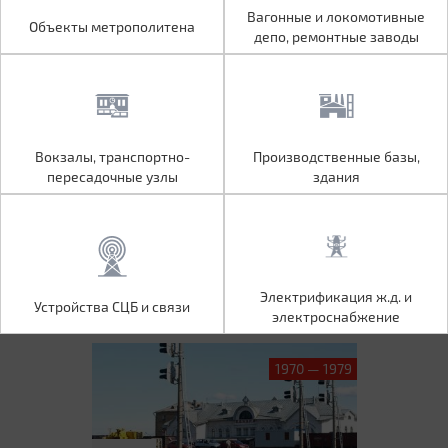
Объекты метрополитена
Вагонные и локомотивные
Вагонные и локомотивные
Объекты метрополитена
депо, ремонтные заводы
депо, ремонтные заводы
Вокзалы, транспортно-
Производственные базы,
Вокзалы, транспортно-
Производственные базы,
пересадочные узлы
здания
пересадочные узлы
здания
Устройства СЦБ и связи
Электрификация ж.д. и
Электрификация ж.д. и
Устройства СЦБ и связи
электроснабжение
электроснабжение
1970 — 1979