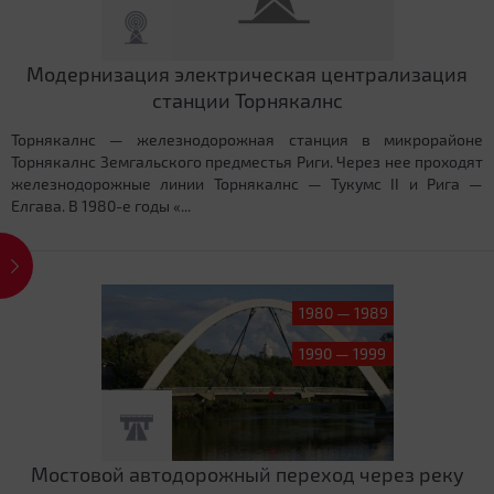
Модернизация электрическая централизация
станции Торнякалнс
Торнякалнс — железнодорожная станция в микрорайоне
Торнякалнс Земгальского предместья Риги. Через нее проходят
железнодорожные линии Торнякалнс — Тукумс II и Рига —
Елгава. В 1980-е годы «...
1980 — 1989
1990 — 1999
Мостовой автодорожный переход через реку