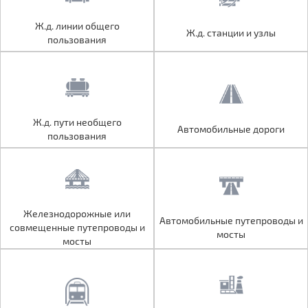
Ж.д. линии общего
Ж.д. линии общего
Ж.д. станции и узлы
Ж.д. станции и узлы
пользования
пользования
Ж.д. пути необщего
Ж.д. пути необщего
Автомобильные дороги
Автомобильные дороги
пользования
пользования
Железнодорожные или
Железнодорожные или
Автомобильные путепроводы и
Автомобильные путепроводы и
совмещенные путепроводы и
совмещенные путепроводы и
мосты
мосты
мосты
мосты