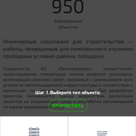
950
Завершенных
объектов
Инженерные изыскания для строительства —
работы, проводимые для комплексного изучения
природных условий района, площадки.
Специалисты АО «Ленгипротранс» осуществляют
проектирование генеральных планов развития транспорта,
включающих комплекс работ, связанный с размещением всех
устройств железнодорожной инфраструктуры в соответствии с
принятыми технологическими решениями. При разработке
Шаг 1.Выберите тип объекта:
проектов производится оценка воздействия реализации
проектов на окружающую среду и разработка рекомендаций
ПРОПУСТИТЬ
по охране окружающей среды.