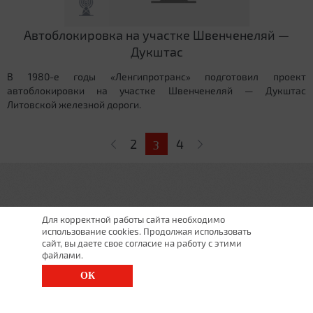
Автоблокировка на участке Швенченеляй —
Дукштас
В 1980-е годы «Ленгипротранс» подготовил проект
автоблокировки на участке Швенченеляй — Дукштас
Литовской железной дороги.
Страницы
2
4
3
Для корректной работы сайта необходимо
использование cookies. Продолжая использовать
сайт, вы даете свое согласие на работу с этими
файлами.
ОК